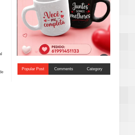
al
Popular Post
Comments
Category
de