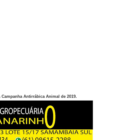
o Digital em Samambaia
rtar chocolates e ameaçar funcionários de supermercado em Sam
didatura à CLDF por Samambaia: “Estou preparado”
ital de Samambaia deixa mãe sem o filho, sem o útero e sem u
ltera dinâmica dos postos e exige atenção de motoristas de Sa
a Campanha Antirrábica Animal de 2019.