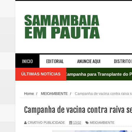
INICIO
EDITORIAL
ANUNCIE AQUI
DISTRITO 
ÚLTIMAS NOTÍCIAS
Campanha para Transplante do P
Relatório apontou riscos no ate
Home
/
MEIOAMBIENTE
/
Campanha de vacina contra raiva 
Renata D'Aguiar intensifica açõ
Campanha de vacina contra raiva s
Moradores encontram quase 50 
CRIATIVO PUBLICIDADE
13:02
MEIOAMBIENTE
Homem é socorrido após ser ví