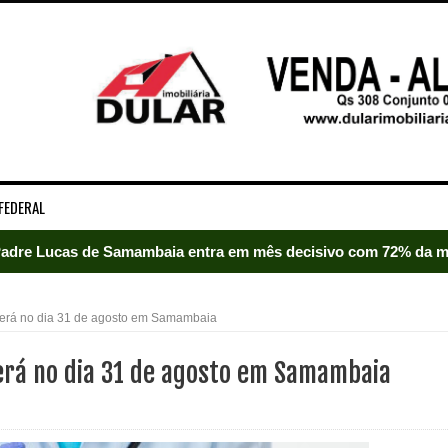
FEDERAL
adre Lucas de Samambaia entra em mês decisivo com 72% da m
rro sanitário de Samambaia meses antes de morte de trabalhador
será no dia 31 de agosto em Samambaia
es sociais e cobrança por melhorias em Samambaia
erá no dia 31 de agosto em Samambaia
escorpiões em boca de lobo em Samambaia
tima de agressão em Samambaia