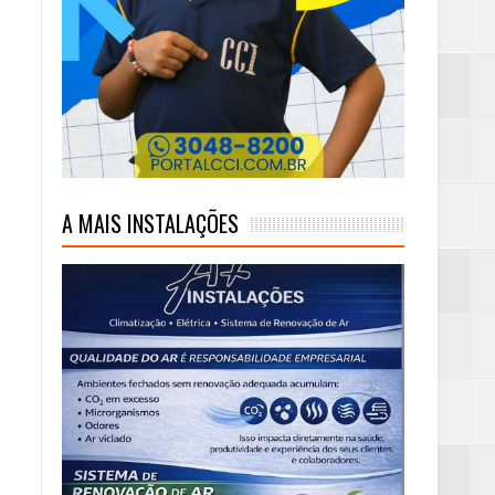
ambaia
m rim
A MAIS INSTALAÇÕES
mambaia