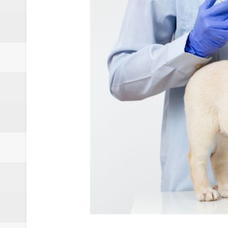
Moradora de Samambaia tem prisã
Claudeci Luart surge como uma n
Samambaia inicia campanha para 
Morador de Samambaia morre apó
PL e Flávio Bolsonaro oficializ
Renata D´Aguiar destaca potencia
Trabalhador morre após ser atin
Laboratório de Vertentes Psy p
PMDF resgata aves silvestres e 
Claudeci Luart oficializará candi