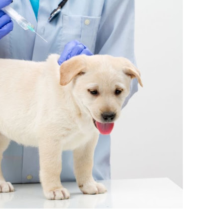
o preventiva decretada pela Justiça
ova força e esperança para os feirantes do DF
atualizar vacinação de crianças e adolescentes
s sofrer mal súbito
am candidatura de Hamilton Tatu por Samambaia, Recanto das E
l da pecuária para fortalecer a economia do Distrito Federal
gido por trator em aterro de Samambaia
romove formação gratuita em Psytrance em Samambaia
autua cinco pessoas por crime ambiental em Samambaia
datura à CLDF na sede da Democracia Cristã nesta sexta-feira (31