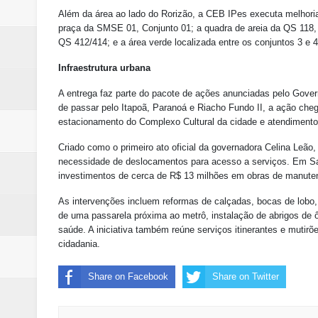
Além da área ao lado do Rorizão, a CEB IPes executa melhori
praça da SMSE 01, Conjunto 01; a quadra de areia da QS 118, C
QS 412/414; e a área verde localizada entre os conjuntos 3 e 
Infraestrutura urbana
A entrega faz parte do pacote de ações anunciadas pelo Gover
de passar pelo Itapoã, Paranoá e Riacho Fundo II, a ação che
estacionamento do Complexo Cultural da cidade e atendimento
Criado como o primeiro ato oficial da governadora Celina Leão
necessidade de deslocamentos para acesso a serviços. Em Sam
investimentos de cerca de R$ 13 milhões em obras de manute
As intervenções incluem reformas de calçadas, bocas de lobo,
de uma passarela próxima ao metrô, instalação de abrigos de ô
saúde. A iniciativa também reúne serviços itinerantes e mutir
cidadania.
Share on Facebook
Share on Twitter