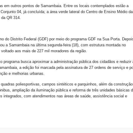
as em outros pontos de Samambaia. Entre os locais contemplados estão a
onjunto 04, já concluída; a área verde lateral do Centro de Ensino Médio da
4 da QR 314.
no do Distrito Federal (GDF) por meio do programa GDF na Sua Porta. Depoi
gou a Samambaia na última segunda-feira (18), com estrutura montada no
 voltado aos mais de 227 mil moradores da região.
, o programa busca aproximar a administração pública dos cidadãos e reduzir 
ambaia, a edição foi marcada pela assinatura de 27 ordens de serviço e po
nção e melhorias urbanas.
 quadras poliesportivas, campos sintéticos e parquinhos, além da construção
nibus, ampliação da iluminação pública e reforma de três unidades básicas 
ões integrados, com atendimentos nas áreas de saúde, assistência social e