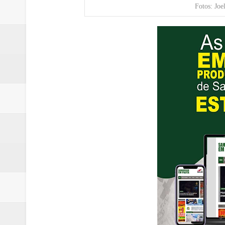
Fotos: Joe
Laboratório de Vertentes Psy p
PMDF resgata aves silvestres e 
Claudeci Luart oficializará candi
TJDFT promoverá Dia da Inclusã
Celina Leão abre 8,4 pontos sobr