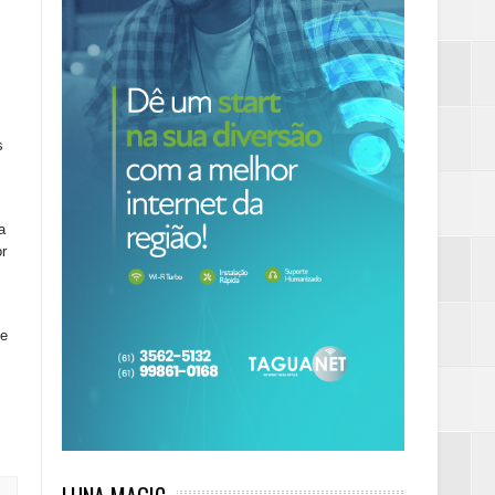
s
a
r
de