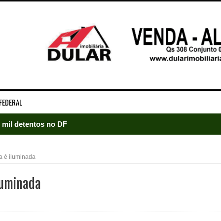
FEDERAL
5 mil detentos no DF
baia oferece 806 vagas de emprego nesta quinta-feira
 é iluminada
ltera dinâmica dos postos e exige atenção de motoristas de Sa
luminada
adre Lucas de Samambaia entra em mês decisivo com 72% da m
rro sanitário de Samambaia meses antes de morte de trabalhador