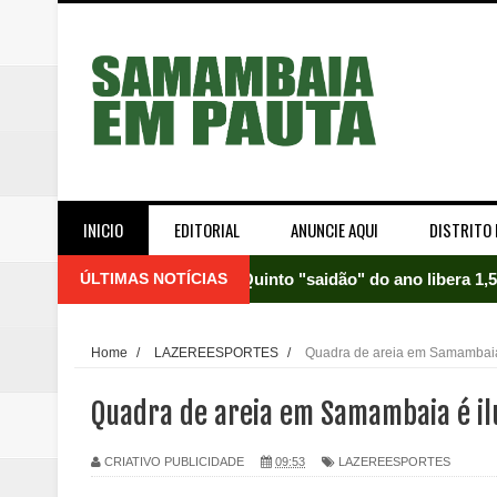
INICIO
EDITORIAL
ANUNCIE AQUI
DISTRITO 
ÚLTIMAS NOTÍCIAS
Quinto "saidão" do ano libera 1,
Agência do Trabalhador de Samam
Home
/
LAZEREESPORTES
/
Quadra de areia em Samambaia
Nova mistura de 32% de etanol a
Quadra de areia em Samambaia é i
Campanha para Transplante do P
CRIATIVO PUBLICIDADE
09:53
LAZEREESPORTES
Relatório apontou riscos no ate