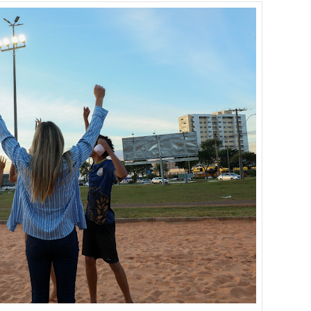
es sociais e cobrança por melhorias em Samambaia
escorpiões em boca de lobo em Samambaia
tima de agressão em Samambaia
o preventiva decretada pela Justiça
ova força e esperança para os feirantes do DF
atualizar vacinação de crianças e adolescentes
s sofrer mal súbito
am candidatura de Hamilton Tatu por Samambaia, Recanto das E
l da pecuária para fortalecer a economia do Distrito Federal
gido por trator em aterro de Samambaia