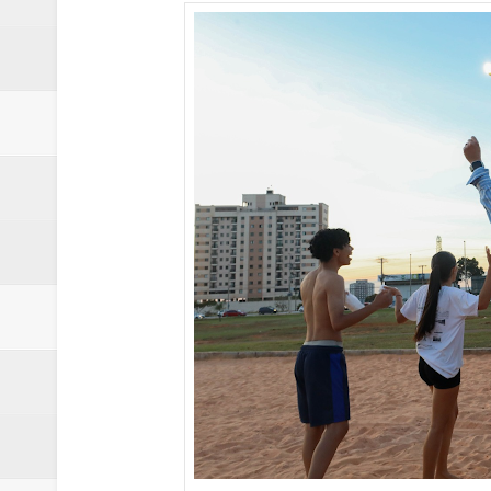
Renata D'Aguiar intensifica açõ
Moradores encontram quase 50 
Homem é socorrido após ser ví
Moradora de Samambaia tem prisã
Claudeci Luart surge como uma n
Samambaia inicia campanha para 
Morador de Samambaia morre apó
PL e Flávio Bolsonaro oficializ
Renata D´Aguiar destaca potencia
Trabalhador morre após ser atin