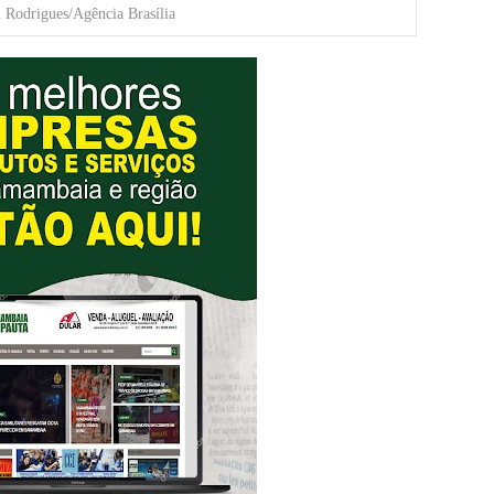
l Rodrigues/Agência Brasília
romove formação gratuita em Psytrance em Samambaia
autua cinco pessoas por crime ambiental em Samambaia
datura à CLDF na sede da Democracia Cristã nesta sexta-feira (31
o Digital em Samambaia
e Arruda e lidera disputa pelo GDF