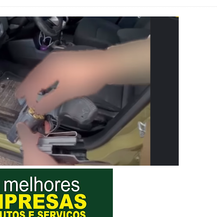
es sociais e cobrança por melhorias em Samambaia
escorpiões em boca de lobo em Samambaia
tima de agressão em Samambaia
o preventiva decretada pela Justiça
ova força e esperança para os feirantes do DF
atualizar vacinação de crianças e adolescentes
s sofrer mal súbito
am candidatura de Hamilton Tatu por Samambaia, Recanto das E
l da pecuária para fortalecer a economia do Distrito Federal
gido por trator em aterro de Samambaia