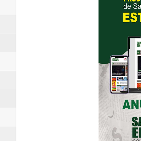
Laboratório de Vertentes Psy p
PMDF resgata aves silvestres e 
Claudeci Luart oficializará candi
TJDFT promoverá Dia da Inclusã
Celina Leão abre 8,4 pontos sobr