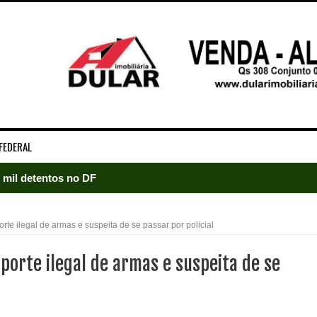
FEDERAL
5 mil detentos no DF
baia oferece 806 vagas de emprego nesta quinta-feira
 ilegal de armas e suspeita de se passar por policial
ltera dinâmica dos postos e exige atenção de motoristas de Sa
rte ilegal de armas e suspeita de se
adre Lucas de Samambaia entra em mês decisivo com 72% da m
rro sanitário de Samambaia meses antes de morte de trabalhador