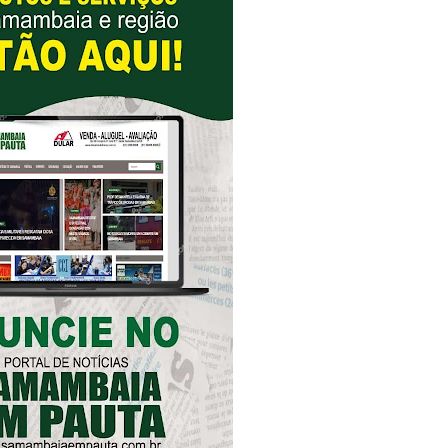
romove formação gratuita em Psytrance em Samambaia
autua cinco pessoas por crime ambiental em Samambaia
datura à CLDF na sede da Democracia Cristã nesta sexta-feira (31
o Digital em Samambaia
e Arruda e lidera disputa pelo GDF