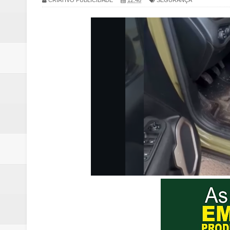
CRIATIVO PUBLICIDADE
12:48
SEGURANÇA
Renata D'Aguiar intensifica açõ
Moradores encontram quase 50 
Homem é socorrido após ser ví
Moradora de Samambaia tem prisã
Claudeci Luart surge como uma n
Samambaia inicia campanha para 
Morador de Samambaia morre apó
PL e Flávio Bolsonaro oficializ
Renata D´Aguiar destaca potencia
Trabalhador morre após ser atin