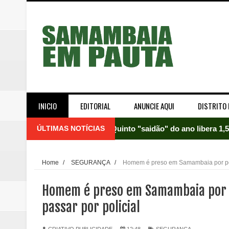
INICIO
EDITORIAL
ANUNCIE AQUI
DISTRITO 
ÚLTIMAS NOTÍCIAS
Quinto "saidão" do ano libera 1,
Agência do Trabalhador de Samam
Home
/
SEGURANÇA
/
Homem é preso em Samambaia por porte
Nova mistura de 32% de etanol a
Homem é preso em Samambaia por po
Campanha para Transplante do P
passar por policial
Relatório apontou riscos no ate