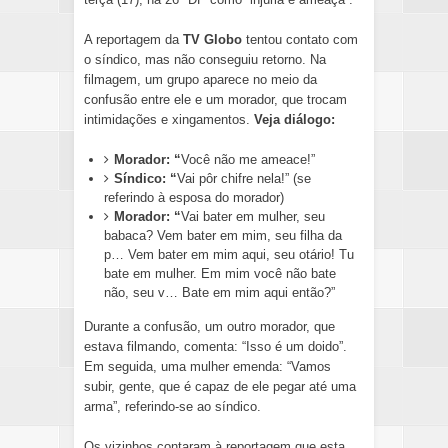
A reportagem da
TV Globo
tentou contato com
o síndico, mas não conseguiu retorno. Na
filmagem, um grupo aparece no meio da
confusão entre ele e um morador, que trocam
intimidações e xingamentos.
Veja diálogo:
Morador: “
Você não me ameace!”
Síndico: “
Vai pôr chifre nela!” (se
referindo à esposa do morador)
Morador: “
Vai bater em mulher, seu
babaca? Vem bater em mim, seu filha da
p… Vem bater em mim aqui, seu otário! Tu
bate em mulher. Em mim você não bate
não, seu v… Bate em mim aqui então?”
Durante a confusão, um outro morador, que
estava filmando, comenta: “Isso é um doido”.
Em seguida, uma mulher emenda: “Vamos
subir, gente, que é capaz de ele pegar até uma
arma”, referindo-se ao síndico.
Os vizinhos contaram à reportagem que esta