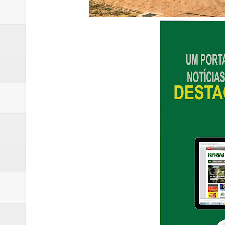
Ex-funcionário é preso após fu
Hamilton Tatu confirma pré-can
Denúncia de erro médico no Hosp
Rodas de carros são furtadas e
Campanha para Transplante do P