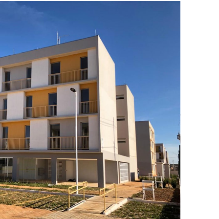
ova força e esperança para os feirantes do DF
atualizar vacinação de crianças e adolescentes
s sofrer mal súbito
am candidatura de Hamilton Tatu por Samambaia, Recanto das E
l da pecuária para fortalecer a economia do Distrito Federal
gido por trator em aterro de Samambaia
romove formação gratuita em Psytrance em Samambaia
autua cinco pessoas por crime ambiental em Samambaia
datura à CLDF na sede da Democracia Cristã nesta sexta-feira (31
o Digital em Samambaia