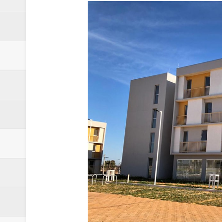
Claudeci Luart surge como uma n
Samambaia inicia campanha para 
Morador de Samambaia morre apó
PL e Flávio Bolsonaro oficializ
Renata D´Aguiar destaca potencia
Trabalhador morre após ser atin
Laboratório de Vertentes Psy p
PMDF resgata aves silvestres e 
Claudeci Luart oficializará candi
TJDFT promoverá Dia da Inclusã