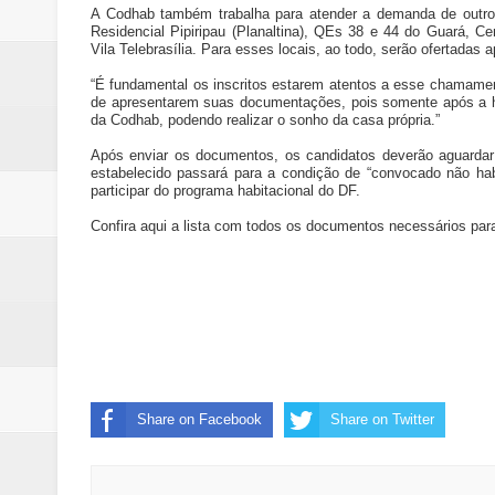
A Codhab também trabalha para atender a demanda de outro
Residencial Pipiripau (Planaltina), QEs 38 e 44 do Guará,
Vila Telebrasília. Para esses locais, ao todo, serão ofertadas
“É fundamental os inscritos estarem atentos a esse chamamento
de apresentarem suas documentações, pois somente após a hab
da Codhab, podendo realizar o sonho da casa própria.”
Após enviar os documentos, os candidatos deverão aguardar
estabelecido passará para a condição de “convocado não habi
participar do programa habitacional do DF.
Confira aqui a lista com todos os documentos necessários para
Share on Facebook
Share on Twitter