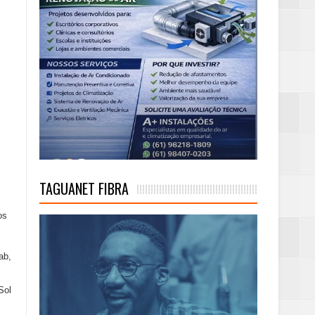
TAGUANET FIBRA
os
ab,
Sol