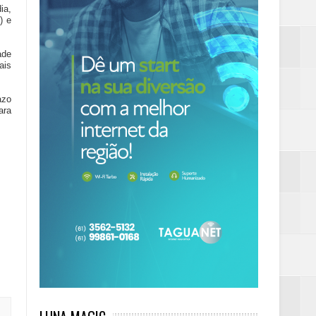
ia,
) e
ade
ais
azo
ara