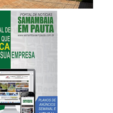
rtar chocolates e ameaçar funcionários de supermercado em Sam
didatura à CLDF por Samambaia: “Estou preparado”
ital de Samambaia deixa mãe sem o filho, sem o útero e sem u
m estacionamento do Metrô de Samambaia
adre Lucas de Samambaia entra em mês decisivo com 72% da m