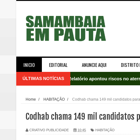
INICIO
EDITORIAL
ANUNCIE AQUI
DISTRITO 
ÚLTIMAS NOTÍCIAS
Relatório apontou riscos no ate
Renata D'Aguiar intensifica açõ
Home
/
HABITAÇÃO
/
Codhab chama 149 mil candidatos par
Moradores encontram quase 50 
Codhab chama 149 mil candidatos 
Homem é socorrido após ser ví
CRIATIVO PUBLICIDADE
10:45
HABITAÇÃO
Moradora de Samambaia tem prisã