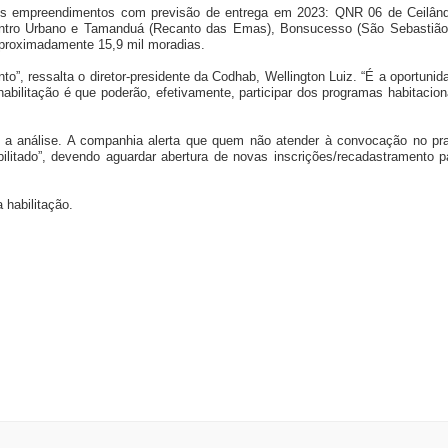
s empreendimentos com previsão de entrega em 2023: QNR 06 de Ceilând
 Centro Urbano e Tamanduá (Recanto das Emas), Bonsucesso (São Sebastião
 aproximadamente 15,9 mil moradias.
”, ressalta o diretor-presidente da Codhab, Wellington Luiz. “É a oportunid
ilitação é que poderão, efetivamente, participar dos programas habitacion
 a análise. A companhia alerta que quem não atender à convocação no pr
litado”, devendo aguardar abertura de novas inscrições/recadastramento p
 habilitação.