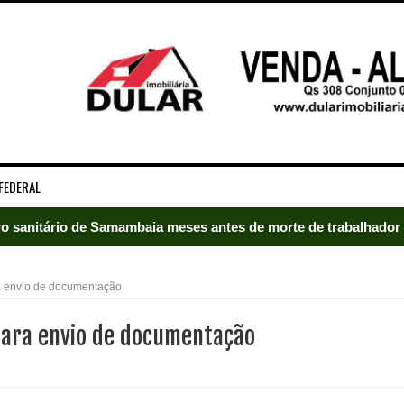
FEDERAL
rro sanitário de Samambaia meses antes de morte de trabalhador
es sociais e cobrança por melhorias em Samambaia
a envio de documentação
escorpiões em boca de lobo em Samambaia
para envio de documentação
tima de agressão em Samambaia
o preventiva decretada pela Justiça