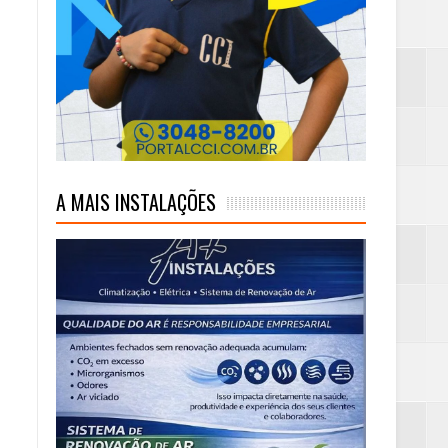
ambaia
m rim
A MAIS INSTALAÇÕES
eta alcançada