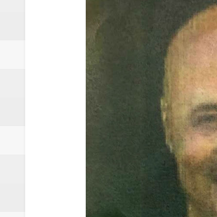
Samambaia inicia campanha para 
Morador de Samambaia morre apó
PL e Flávio Bolsonaro oficializ
Renata D´Aguiar destaca potencia
Trabalhador morre após ser atin
Laboratório de Vertentes Psy p
PMDF resgata aves silvestres e 
Claudeci Luart oficializará candi
TJDFT promoverá Dia da Inclusã
Ex-funcionário é preso após fu