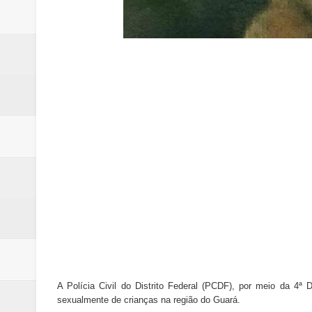
Hamilton Tatu confirma pré-can
Denúncia de erro médico no Hosp
Nova mistura de 32% de etanol a
Campanha para Transplante do P
Relatório apontou riscos no ate
A Polícia Civil do Distrito Federal (PCDF), por meio da 4
sexualmente de crianças na região do Guará.