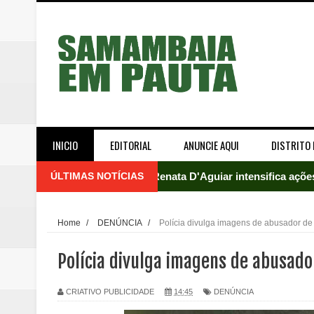
INICIO
EDITORIAL
ANUNCIE AQUI
DISTRITO 
ÚLTIMAS NOTÍCIAS
Renata D'Aguiar intensifica açõ
Moradores encontram quase 50 
Home
/
DENÚNCIA
/
Polícia divulga imagens de abusador de
Homem é socorrido após ser ví
Polícia divulga imagens de abusado
Moradora de Samambaia tem prisã
CRIATIVO PUBLICIDADE
14:45
DENÚNCIA
Claudeci Luart surge como uma n