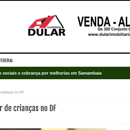
FEDERAL
es sociais e cobrança por melhorias em Samambaia
escorpiões em boca de lobo em Samambaia
 crianças no DF
tima de agressão em Samambaia
r de crianças no DF
o preventiva decretada pela Justiça
ova força e esperança para os feirantes do DF