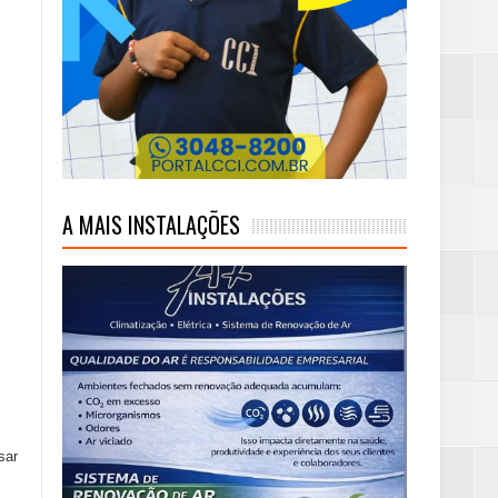
m rim
mambaia
eta alcançada
A MAIS INSTALAÇÕES
sar