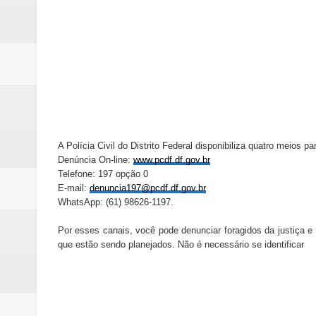
A Polícia Civil do Distrito Federal disponibiliza quatro meios 
Denúncia On-line:
www.pcdf.df.gov.br
Telefone: 197 opção 0
E-mail:
denuncia197@pcdf.df.gov.br
WhatsApp: (61) 98626-1197.
Por esses canais, você pode denunciar foragidos da justiça 
que estão sendo planejados. Não é necessário se identificar