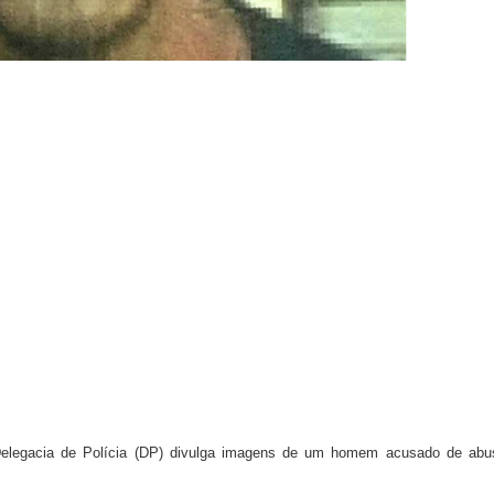
didatura à CLDF por Samambaia: “Estou preparado”
ital de Samambaia deixa mãe sem o filho, sem o útero e sem u
ltera dinâmica dos postos e exige atenção de motoristas de Sa
adre Lucas de Samambaia entra em mês decisivo com 72% da m
rro sanitário de Samambaia meses antes de morte de trabalhador
ª Delegacia de Polícia (DP) divulga imagens de um homem acusado de abu