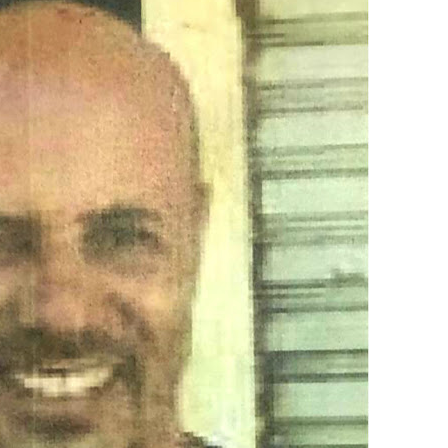
atualizar vacinação de crianças e adolescentes
s sofrer mal súbito
am candidatura de Hamilton Tatu por Samambaia, Recanto das E
l da pecuária para fortalecer a economia do Distrito Federal
gido por trator em aterro de Samambaia
romove formação gratuita em Psytrance em Samambaia
autua cinco pessoas por crime ambiental em Samambaia
datura à CLDF na sede da Democracia Cristã nesta sexta-feira (31
o Digital em Samambaia
rtar chocolates e ameaçar funcionários de supermercado em Sam