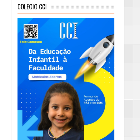
COLEGIO CCI
mas e Água Quente
)
ambaia