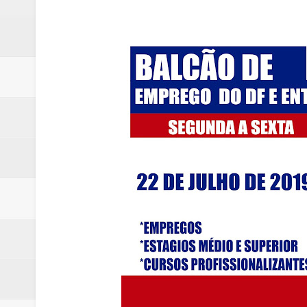
Campanha para Transplante do P
Relatório apontou riscos no ate
Renata D'Aguiar intensifica açõ
Moradores encontram quase 50 
Homem é socorrido após ser ví
Moradora de Samambaia tem prisã
Claudeci Luart surge como uma n
Samambaia inicia campanha para 
Morador de Samambaia morre apó
PL e Flávio Bolsonaro oficializ