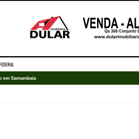
FEDERAL
ado em Samambaia
e Arruda e lidera disputa pelo GDF
5 mil detentos no DF
baia oferece 806 vagas de emprego nesta quinta-feira
ltera dinâmica dos postos e exige atenção de motoristas de Sa