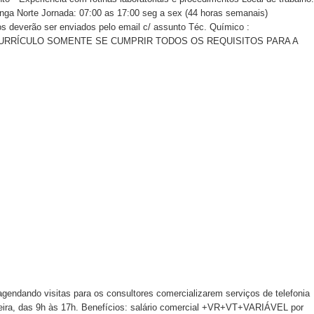
tinga Norte Jornada: 07:00 as 17:00 seg a sex (44 horas semanais)
os deverão ser enviados pelo email c/ assunto Téc. Químico :
R CURRÍCULO SOMENTE SE CUMPRIR TODOS OS REQUISITOS PARA A
gendando visitas para os consultores comercializarem serviços de telefonia
a-feira, das 9h às 17h. Benefícios: salário comercial +VR+VT+VARIÁVEL por