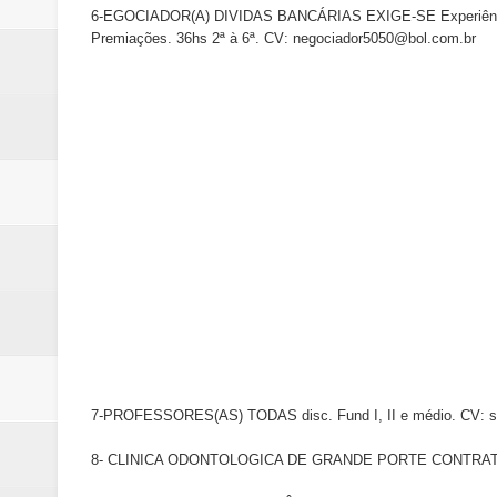
6-EGOCIADOR(A) DIVIDAS BANCÁRIAS EXIGE-SE Experiência 
Premiações. 36hs 2ª à 6ª. CV: negociador5050@bol.com.br
7-PROFESSORES(AS) TODAS disc. Fund I, II e médio. CV: se
8- CLINICA ODONTOLOGICA DE GRANDE PORTE CONTRATA D