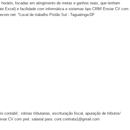
orário, focadas em atingimento de metas e ganhos reais, que tenham
nte Excel) e facilidade com informática e sistemas tipo CRM! Enviar CV com 
com.net. *Local de trabalho Pistão Sul - Taguatinga-DF
bil.: rotinas tributarias, escrituração fiscal, apuração de tributos/
nviar CV com pret. salarial para: cont.contrata1@gmail.com