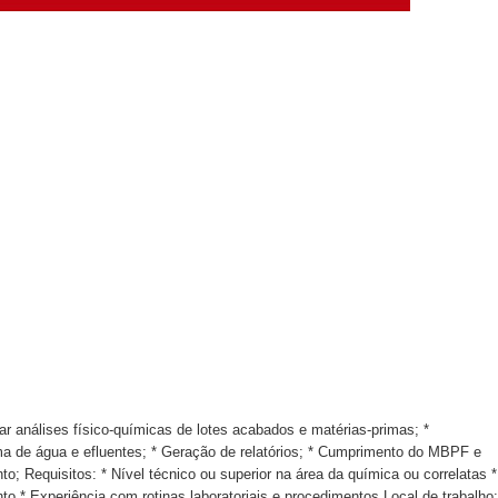
l da pecuária para fortalecer a economia do Distrito Federal
gido por trator em aterro de Samambaia
romove formação gratuita em Psytrance em Samambaia
radores e mobiliza bombeiros em Samambaia
umeração suprimida e pistola 9mm em Samambaia
ar análises físico-químicas de lotes acabados e matérias-primas; *
ma de água e efluentes; * Geração de relatórios; * Cumprimento do MBPF e
; Requisitos: * Nível técnico ou superior na área da química ou correlatas *
 * Experiência com rotinas laboratoriais e procedimentos Local de trabalho: