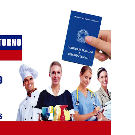
adre Lucas de Samambaia entra em mês decisivo com 72% da m
rro sanitário de Samambaia meses antes de morte de trabalhador
es sociais e cobrança por melhorias em Samambaia
escorpiões em boca de lobo em Samambaia
tima de agressão em Samambaia
o preventiva decretada pela Justiça
ova força e esperança para os feirantes do DF
atualizar vacinação de crianças e adolescentes
s sofrer mal súbito
am candidatura de Hamilton Tatu por Samambaia, Recanto das E