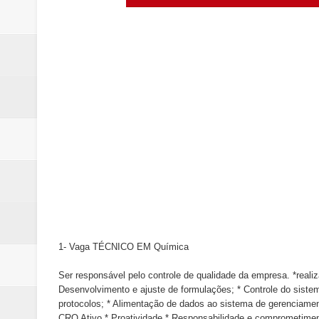
Renata D´Aguiar destaca potencia
Trabalhador morre após ser atin
Laboratório de Vertentes Psy p
Incêndio em fábrica assusta mo
ROTAM apreende revólver com n
1- Vaga TÉCNICO EM Química
Ser responsável pelo controle de qualidade da empresa. *realiz
Desenvolvimento e ajuste de formulações; * Controle do siste
protocolos; * Alimentação de dados ao sistema de gerenciamento
CRQ Ativo * Proatividade * Responsabilidade e comprometimento