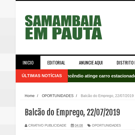
INICIO
EDITORIAL
ANUNCIE AQUI
DISTRITO 
ÚLTIMAS NOTÍCIAS
Incêndio atinge carro estacion
Celina Leão abre 8,4 pontos sobr
Home
/
OPORTUNIDADES
/
Balcão do Emprego, 22/07/2019
Quinto "saidão" do ano libera 1,
Balcão do Emprego, 22/07/2019
Agência do Trabalhador de Samam
CRIATIVO PUBLICIDADE
04:08
OPORTUNIDADES
Nova mistura de 32% de etanol a