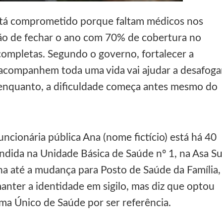
rtar chocolates e ameaçar funcionários de supermercado em Sam
está comprometido porque faltam médicos nos
são de fechar o ano com 70% de cobertura no
didatura à CLDF por Samambaia: “Estou preparado”
ncompletas. Segundo o governo, fortalecer a
ital de Samambaia deixa mãe sem o filho, sem o útero e sem u
 acompanhem toda uma vida vai ajudar a desafoga
m estacionamento do Metrô de Samambaia
 enquanto, a dificuldade começa antes mesmo do
adre Lucas de Samambaia entra em mês decisivo com 72% da m
ncionária pública Ana (nome fictício) está há 40
endida na Unidade Básica de Saúde nº 1, na Asa Su
na até a mudança para Posto de Saúde da Família,
anter a identidade em sigilo, mas diz que optou
a Único de Saúde por ser referência.