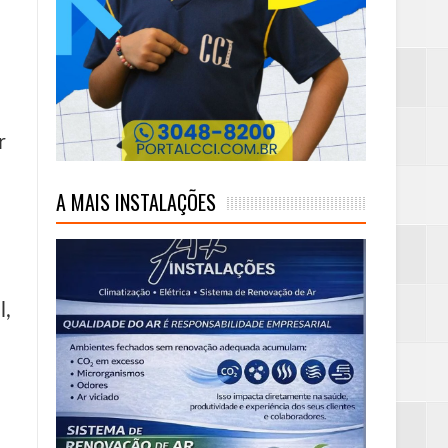
ambaia
m rim
r
A MAIS INSTALAÇÕES
eta alcançada
l,