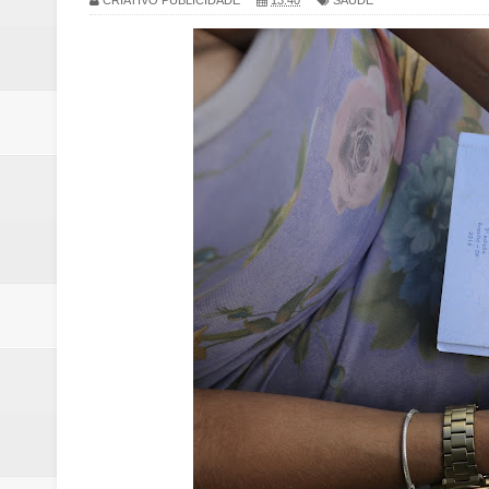
CRIATIVO PUBLICIDADE
13:40
SAÚDE
Claudeci Luart surge como uma n
Samambaia inicia campanha para 
Morador de Samambaia morre apó
PL e Flávio Bolsonaro oficializ
Renata D´Aguiar destaca potencia
Trabalhador morre após ser atin
Laboratório de Vertentes Psy p
PMDF resgata aves silvestres e 
Claudeci Luart oficializará candi
TJDFT promoverá Dia da Inclusã