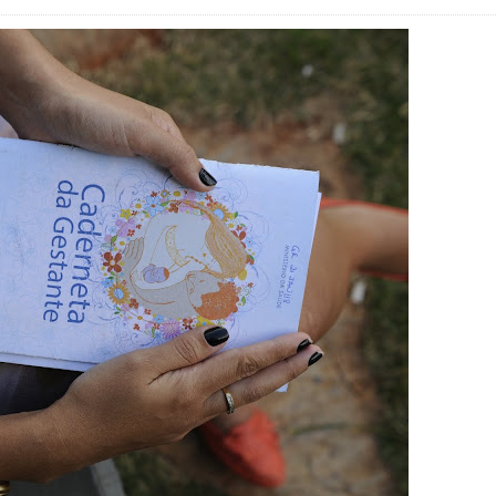
ova força e esperança para os feirantes do DF
atualizar vacinação de crianças e adolescentes
s sofrer mal súbito
am candidatura de Hamilton Tatu por Samambaia, Recanto das E
l da pecuária para fortalecer a economia do Distrito Federal
gido por trator em aterro de Samambaia
romove formação gratuita em Psytrance em Samambaia
autua cinco pessoas por crime ambiental em Samambaia
datura à CLDF na sede da Democracia Cristã nesta sexta-feira (31
o Digital em Samambaia