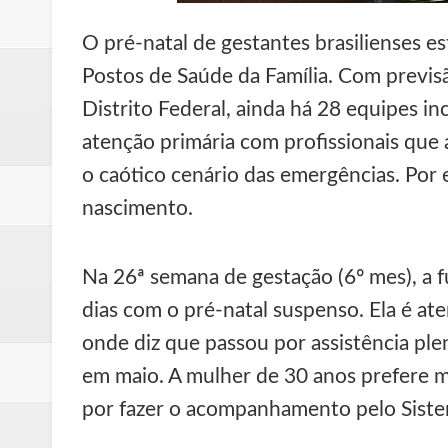
Ex-funcionário é preso após fu
O pré-natal de gestantes brasilienses 
Postos de Saúde da Família. Com previ
Hamilton Tatu confirma pré-can
Distrito Federal, ainda há 28 equipes i
Denúncia de erro médico no Hosp
atenção primária com profissionais que
Rodas de carros são furtadas e
o caótico cenário das emergências. Por
nascimento.
Campanha para Transplante do P
Na 26ª semana de gestação (6º mes), a fu
dias com o pré-natal suspenso. Ela é at
onde diz que passou por assistência ple
em maio. A mulher de 30 anos prefere m
por fazer o acompanhamento pelo Sistem