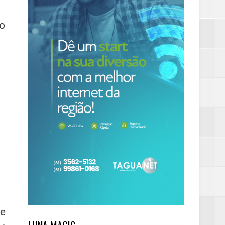
do
le