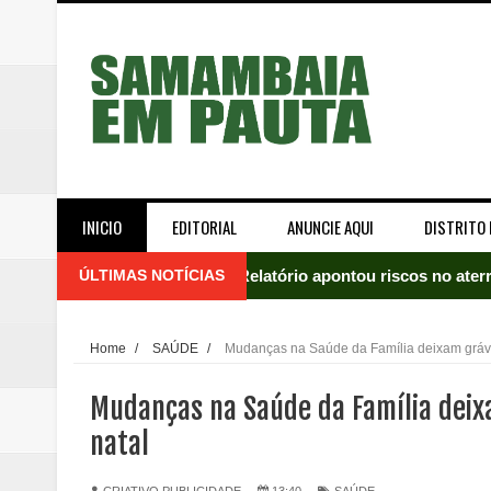
INICIO
EDITORIAL
ANUNCIE AQUI
DISTRITO 
ÚLTIMAS NOTÍCIAS
Relatório apontou riscos no ate
Renata D'Aguiar intensifica açõ
Home
/
SAÚDE
/
Mudanças na Saúde da Família deixam grávi
Moradores encontram quase 50 
Mudanças na Saúde da Família deix
Homem é socorrido após ser ví
natal
Moradora de Samambaia tem prisã