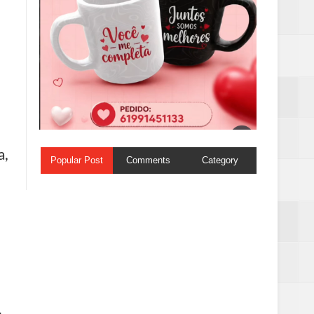
a,
Popular Post
Comments
Category
,