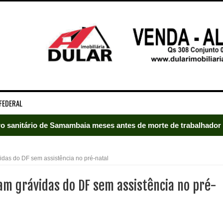
FEDERAL
rro sanitário de Samambaia meses antes de morte de trabalhador
es sociais e cobrança por melhorias em Samambaia
das do DF sem assistência no pré-natal
escorpiões em boca de lobo em Samambaia
am grávidas do DF sem assistência no pré-
tima de agressão em Samambaia
o preventiva decretada pela Justiça