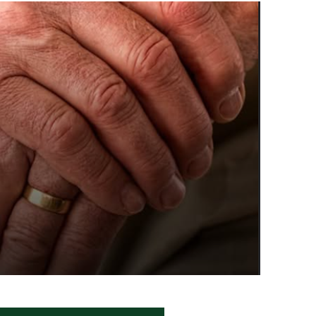
rro sanitário de Samambaia meses antes de morte de trabalhador
es sociais e cobrança por melhorias em Samambaia
escorpiões em boca de lobo em Samambaia
tima de agressão em Samambaia
o preventiva decretada pela Justiça
ova força e esperança para os feirantes do DF
atualizar vacinação de crianças e adolescentes
s sofrer mal súbito
am candidatura de Hamilton Tatu por Samambaia, Recanto das E
l da pecuária para fortalecer a economia do Distrito Federal