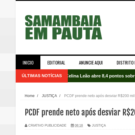
INICIO
EDITORIAL
ANUNCIE AQUI
DISTRITO 
ÚLTIMAS NOTÍCIAS
Celina Leão abre 8,4 pontos sobr
Quinto "saidão" do ano libera 1,
Home
/
JUSTIÇA
/
PCDF prende neto após desviar R$200 mi
Agência do Trabalhador de Samam
PCDF prende neto após desviar R$2
Nova mistura de 32% de etanol a
CRIATIVO PUBLICIDADE
08:18
JUSTIÇA
Campanha para Transplante do P