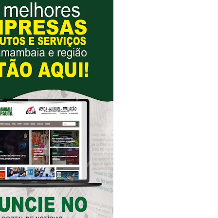
gido por trator em aterro de Samambaia
romove formação gratuita em Psytrance em Samambaia
autua cinco pessoas por crime ambiental em Samambaia
umeração suprimida e pistola 9mm em Samambaia
ado em Samambaia