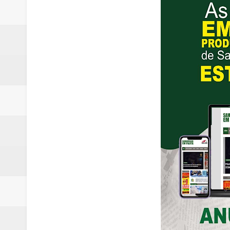
Trabalhador morre após ser atin
Laboratório de Vertentes Psy p
PMDF resgata aves silvestres e 
ROTAM apreende revólver com n
Incêndio atinge carro estacion