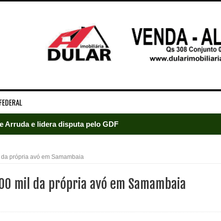
FEDERAL
e Arruda e lidera disputa pelo GDF
5 mil detentos no DF
l da própria avó em Samambaia
baia oferece 806 vagas de emprego nesta quinta-feira
00 mil da própria avó em Samambaia
ltera dinâmica dos postos e exige atenção de motoristas de Sa
adre Lucas de Samambaia entra em mês decisivo com 72% da m