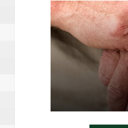
Relatório apontou riscos no ate
Renata D'Aguiar intensifica açõ
Moradores encontram quase 50 
Homem é socorrido após ser ví
Moradora de Samambaia tem prisã
Claudeci Luart surge como uma n
Samambaia inicia campanha para 
Morador de Samambaia morre apó
PL e Flávio Bolsonaro oficializ
Renata D´Aguiar destaca potencia