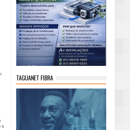
o
TAGUANET FIBRA
a
e a