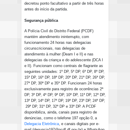
decretou ponto facultativo a partir de três horas
antes do início da partida.
Segurança pública
A Polícia Civil do Distrito Federal (PCDF)
mantém atendimento ininterrupto, com
funcionamento 24 horas nas delegacias
circunscricionais, nas delegacias de
atendimento à mulher (Deam I e II) e nas
delegacias da criança e do adolescente (DCA I
e II). Funcionam como centrais de flagrante as
seguintes unidades: 1ª DP, 5ª DP, 6ª DP, 8ª DP,
15ª DP, 16ª DP, 18ª DP, 20ª DP, 21ª DP, 26ª DP,
27ª DP, 30ª DP e 35ª DP. Funcionam 24 horas
exclusivamente para registro de ocorrências 2ª
DP, 3ª DP, 4ª DP, 9ª DP, 10ª DP, 11ª DP, 12ª DP,
13ª DP, 14ª DP, 17ª DP, 19ª DP, 23ª DP, 24ª DP,
29ª DP, 31ª DP, 32ª DP e 33ª DP. A PCDF
disponibiliza, ainda, canais para registro de
denúncias, como o telefone 197 opção 0, a
Delegacia Eletrônica
, e canais digitais por e-
mail (denuncia197@pcdf.df.gov.br) e WhatsApp