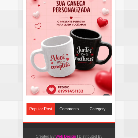
Popular Post
Comments
Category
Created By
Web Design
| Distributed By