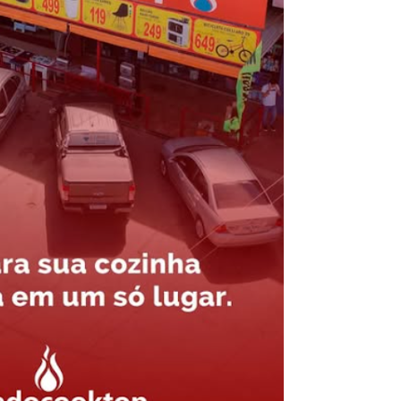
l da pecuária para fortalecer a economia do Distrito Federal
gido por trator em aterro de Samambaia
romove formação gratuita em Psytrance em Samambaia
autua cinco pessoas por crime ambiental em Samambaia
umeração suprimida e pistola 9mm em Samambaia