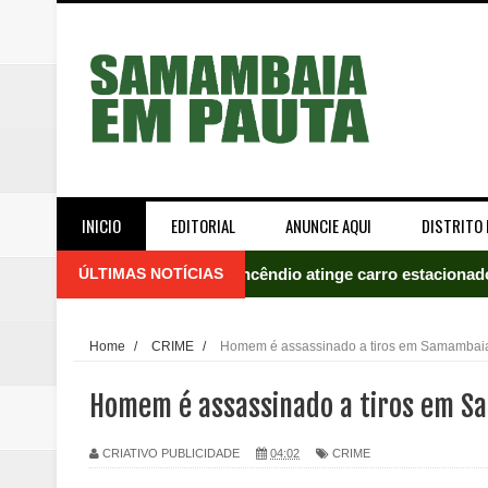
INICIO
EDITORIAL
ANUNCIE AQUI
DISTRITO 
ÚLTIMAS NOTÍCIAS
Incêndio atinge carro estacion
Celina Leão abre 8,4 pontos sobr
Home
/
CRIME
/
Homem é assassinado a tiros em Samambai
Quinto "saidão" do ano libera 1,
Homem é assassinado a tiros em 
Agência do Trabalhador de Samam
CRIATIVO PUBLICIDADE
04:02
CRIME
Nova mistura de 32% de etanol a