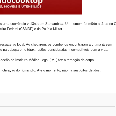
mais uma ocorrência viol3nta em Samambaia. Um homem foi m0
rto
a t1ros na 
rito Federal (CBMDF) e da Polícia Militar.
resgate ao local. Ao chegarem, os bombeiros encontraram a vítima já sem
ogo na cabeça e no tórax, lesões consideradas incompatíveis com a vida.
abecão do Instituto Médico Legal (IML) fez a remoção do corpo.
e a motivação do h0micídio. Até o momento, não há susp3itos detidos.