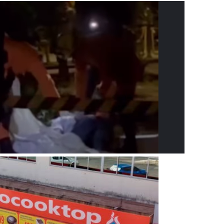
adre Lucas de Samambaia entra em mês decisivo com 72% da m
rro sanitário de Samambaia meses antes de morte de trabalhador
es sociais e cobrança por melhorias em Samambaia
escorpiões em boca de lobo em Samambaia
tima de agressão em Samambaia
o preventiva decretada pela Justiça
ova força e esperança para os feirantes do DF
atualizar vacinação de crianças e adolescentes
s sofrer mal súbito
am candidatura de Hamilton Tatu por Samambaia, Recanto das E