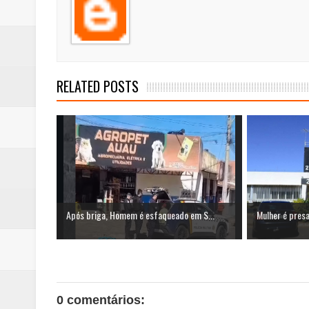
RELATED POSTS
Após briga, Homem é esfaqueado em S...
Mulher é presa 
0 comentários: