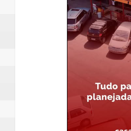
Renata D´Aguiar destaca potencia
Trabalhador morre após ser atin
Laboratório de Vertentes Psy p
PMDF resgata aves silvestres e 
ROTAM apreende revólver com n