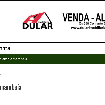
FEDERAL
ado em Samambaia
e Arruda e lidera disputa pelo GDF
a
5 mil detentos no DF
Samambaia
baia oferece 806 vagas de emprego nesta quinta-feira
ltera dinâmica dos postos e exige atenção de motoristas de Sa