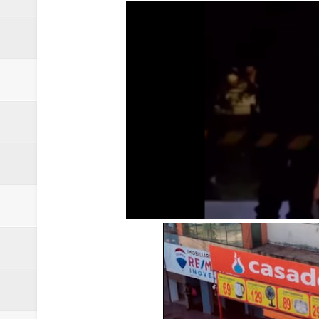
Campanha para Transplante do P
Relatório apontou riscos no ate
Renata D'Aguiar intensifica açõ
Moradores encontram quase 50 
Homem é socorrido após ser ví
Moradora de Samambaia tem prisã
Claudeci Luart surge como uma n
Samambaia inicia campanha para 
Morador de Samambaia morre apó
PL e Flávio Bolsonaro oficializ