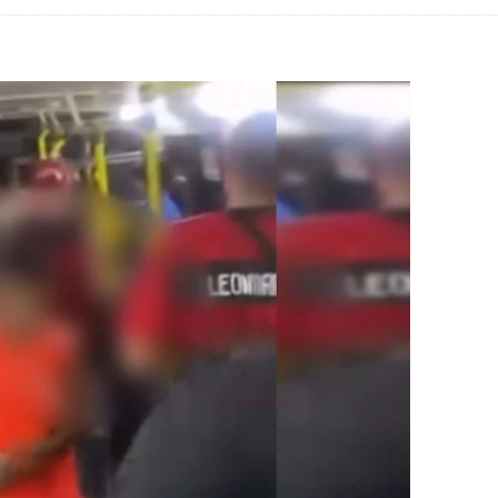
adre Lucas de Samambaia entra em mês decisivo com 72% da m
rro sanitário de Samambaia meses antes de morte de trabalhador
es sociais e cobrança por melhorias em Samambaia
escorpiões em boca de lobo em Samambaia
tima de agressão em Samambaia
o preventiva decretada pela Justiça
ova força e esperança para os feirantes do DF
atualizar vacinação de crianças e adolescentes
s sofrer mal súbito
am candidatura de Hamilton Tatu por Samambaia, Recanto das E