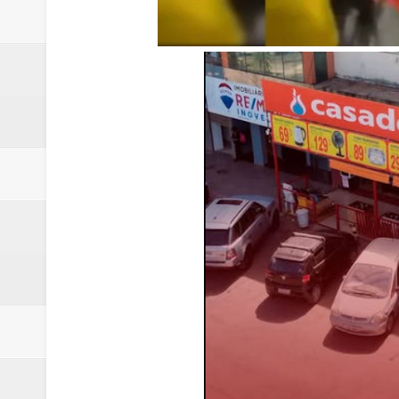
Renata D´Aguiar destaca potencia
Trabalhador morre após ser atin
Laboratório de Vertentes Psy p
PMDF resgata aves silvestres e 
ROTAM apreende revólver com n