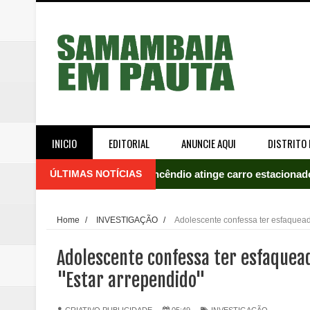
INICIO
EDITORIAL
ANUNCIE AQUI
DISTRITO 
ÚLTIMAS NOTÍCIAS
Incêndio atinge carro estacion
Celina Leão abre 8,4 pontos sobr
Home
/
INVESTIGAÇÃO
/
Adolescente confessa ter esfaquea
Quinto "saidão" do ano libera 1,
Adolescente confessa ter esfaquea
Agência do Trabalhador de Samam
"Estar arrependido"
Nova mistura de 32% de etanol a