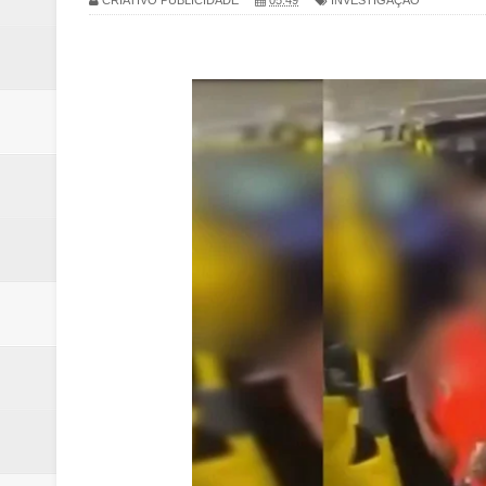
CRIATIVO PUBLICIDADE
05:49
INVESTIGAÇÃO
Campanha para Transplante do P
Relatório apontou riscos no ate
Renata D'Aguiar intensifica açõ
Moradores encontram quase 50 
Homem é socorrido após ser ví
Moradora de Samambaia tem prisã
Claudeci Luart surge como uma n
Samambaia inicia campanha para 
Morador de Samambaia morre apó
PL e Flávio Bolsonaro oficializ