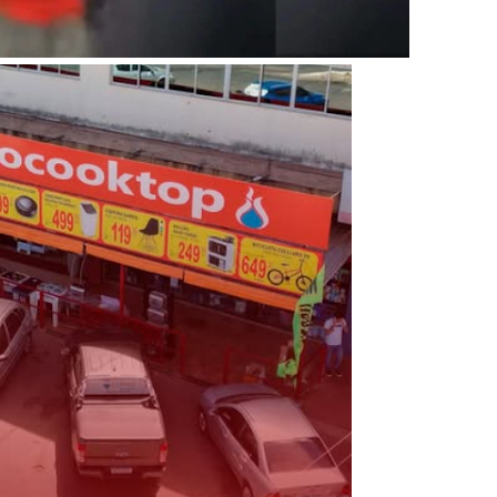
l da pecuária para fortalecer a economia do Distrito Federal
gido por trator em aterro de Samambaia
romove formação gratuita em Psytrance em Samambaia
autua cinco pessoas por crime ambiental em Samambaia
umeração suprimida e pistola 9mm em Samambaia