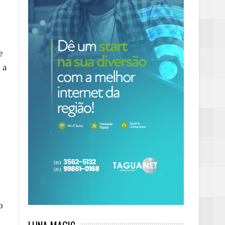
e
 a
o