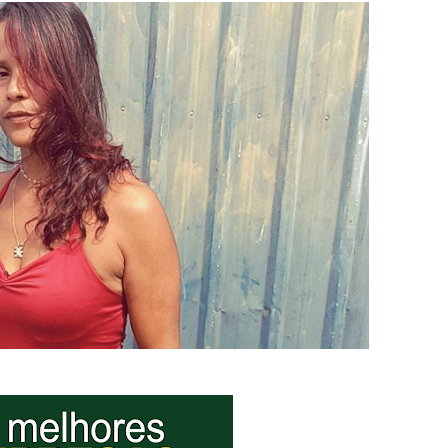
ova força e esperança para os feirantes do DF
atualizar vacinação de crianças e adolescentes
s sofrer mal súbito
am candidatura de Hamilton Tatu por Samambaia, Recanto das E
l da pecuária para fortalecer a economia do Distrito Federal
gido por trator em aterro de Samambaia
romove formação gratuita em Psytrance em Samambaia
autua cinco pessoas por crime ambiental em Samambaia
datura à CLDF na sede da Democracia Cristã nesta sexta-feira (31
o Digital em Samambaia