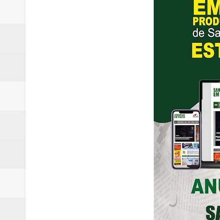
Ex-funcionário é preso após fu
Hamilton Tatu confirma pré-can
Denúncia de erro médico no Hosp
Rodas de carros são furtadas e
Campanha para Transplante do P