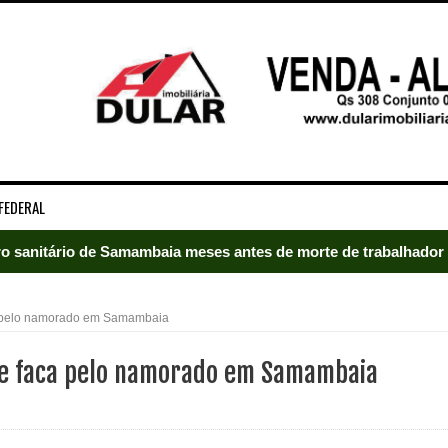
FEDERAL
rro sanitário de Samambaia meses antes de morte de trabalhador
es sociais e cobrança por melhorias em Samambaia
a pelo namorado em Samambaia
escorpiões em boca de lobo em Samambaia
de faca pelo namorado em Samambaia
tima de agressão em Samambaia
o preventiva decretada pela Justiça