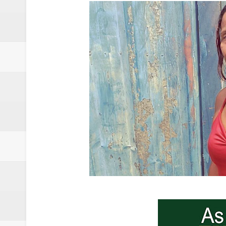
Claudeci Luart surge como uma n
Samambaia inicia campanha para 
Morador de Samambaia morre apó
PL e Flávio Bolsonaro oficializ
Renata D´Aguiar destaca potencia
Trabalhador morre após ser atin
Laboratório de Vertentes Psy p
PMDF resgata aves silvestres e 
Claudeci Luart oficializará candi
TJDFT promoverá Dia da Inclusã