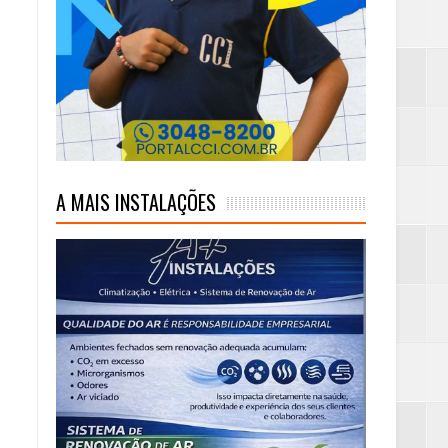
ambaia
m rim
A MAIS INSTALAÇÕES
eta alcançada