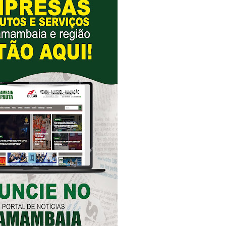
rtar chocolates e ameaçar funcionários de supermercado em Sam
didatura à CLDF por Samambaia: “Estou preparado”
ital de Samambaia deixa mãe sem o filho, sem o útero e sem u
m estacionamento do Metrô de Samambaia
adre Lucas de Samambaia entra em mês decisivo com 72% da m