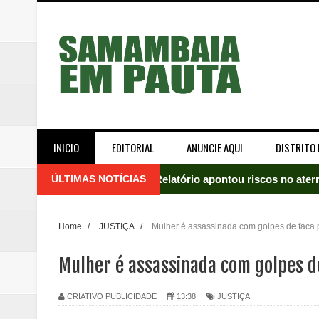
INICIO
EDITORIAL
ANUNCIE AQUI
DISTRITO 
ÚLTIMAS NOTÍCIAS
Relatório apontou riscos no ate
Renata D'Aguiar intensifica açõ
Home
/
JUSTIÇA
/
Mulher é assassinada com golpes de fac
Moradores encontram quase 50 
Mulher é assassinada com golpes 
Homem é socorrido após ser ví
CRIATIVO PUBLICIDADE
13:38
JUSTIÇA
Moradora de Samambaia tem prisã