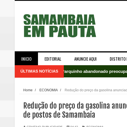
INICIO
EDITORIAL
ANUNCIE AQUI
DISTRITO 
ÚLTIMAS NOTÍCIAS
Parquinho abandonado preocupa
Incêndio em fábrica assusta mo
Home
/
ECONOMIA
/
Redução do preço da gasolina anuncia
ROTAM apreende revólver com n
Redução do preço da gasolina anun
Incêndio atinge carro estacion
de postos de Samambaia
Celina Leão abre 8,4 pontos sobr