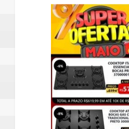
Samambaia inicia campanha para 
Morador de Samambaia morre apó
PL e Flávio Bolsonaro oficializ
Renata D´Aguiar destaca potencia
Unidos pelo Padre Lucas: Samamb