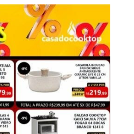
atualizar vacinação de crianças e adolescentes
s sofrer mal súbito
am candidatura de Hamilton Tatu por Samambaia, Recanto das E
l da pecuária para fortalecer a economia do Distrito Federal
aia terá Noite de Adoração e arrecadação para transplante