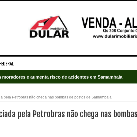
FEDERAL
 moradores e aumenta risco de acidentes em Samambaia
radores e mobiliza bombeiros em Samambaia
da pela Petrobras não chega nas bombas de postos de Samambaia
umeração suprimida e pistola 9mm em Samambaia
ciada pela Petrobras não chega nas bomba
ado em Samambaia
e Arruda e lidera disputa pelo GDF