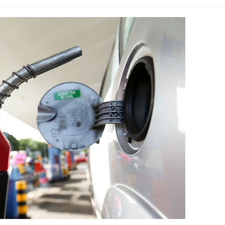
5 mil detentos no DF
baia oferece 806 vagas de emprego nesta quinta-feira
ltera dinâmica dos postos e exige atenção de motoristas de Sa
adre Lucas de Samambaia entra em mês decisivo com 72% da m
rro sanitário de Samambaia meses antes de morte de trabalhador
es sociais e cobrança por melhorias em Samambaia
escorpiões em boca de lobo em Samambaia
tima de agressão em Samambaia
o preventiva decretada pela Justiça
ova força e esperança para os feirantes do DF