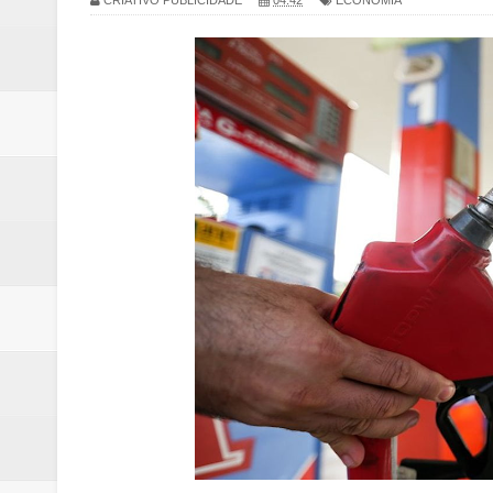
CRIATIVO PUBLICIDADE
04:42
ECONOMIA
Quinto "saidão" do ano libera 1,
Agência do Trabalhador de Samam
Nova mistura de 32% de etanol a
Campanha para Transplante do P
Relatório apontou riscos no ate
Renata D'Aguiar intensifica açõ
Moradores encontram quase 50 
Homem é socorrido após ser ví
Moradora de Samambaia tem prisã
Claudeci Luart surge como uma n