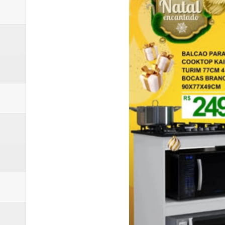
Samambaia inicia campanha para 
Morador de Samambaia morre apó
PL e Flávio Bolsonaro oficializ
Renata D´Aguiar destaca potencia
Unidos pelo Padre Lucas: Samamb