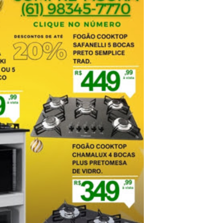
atualizar vacinação de crianças e adolescentes
s sofrer mal súbito
am candidatura de Hamilton Tatu por Samambaia, Recanto das E
l da pecuária para fortalecer a economia do Distrito Federal
aia terá Noite de Adoração e arrecadação para transplante