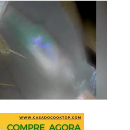
5 mil detentos no DF
baia oferece 806 vagas de emprego nesta quinta-feira
ltera dinâmica dos postos e exige atenção de motoristas de Sa
adre Lucas de Samambaia entra em mês decisivo com 72% da m
rro sanitário de Samambaia meses antes de morte de trabalhador
es sociais e cobrança por melhorias em Samambaia
escorpiões em boca de lobo em Samambaia
tima de agressão em Samambaia
o preventiva decretada pela Justiça
ova força e esperança para os feirantes do DF