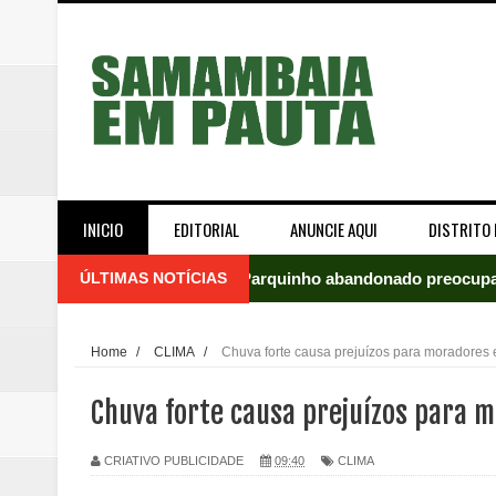
INICIO
EDITORIAL
ANUNCIE AQUI
DISTRITO 
ÚLTIMAS NOTÍCIAS
Parquinho abandonado preocupa
Incêndio em fábrica assusta mo
Home
/
CLIMA
/
Chuva forte causa prejuízos para moradore
ROTAM apreende revólver com n
Chuva forte causa prejuízos para
Incêndio atinge carro estacion
CRIATIVO PUBLICIDADE
09:40
CLIMA
Celina Leão abre 8,4 pontos sobr