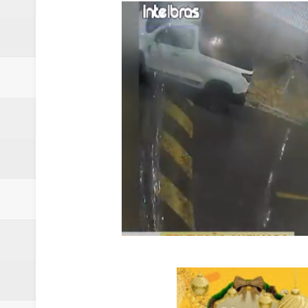
Quinto "saidão" do ano libera 1,
Agência do Trabalhador de Samam
Nova mistura de 32% de etanol a
Campanha para Transplante do P
Relatório apontou riscos no ate
Renata D'Aguiar intensifica açõ
Moradores encontram quase 50 
Homem é socorrido após ser ví
Moradora de Samambaia tem prisã
Claudeci Luart surge como uma n