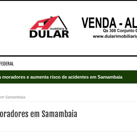
FEDERAL
 moradores e aumenta risco de acidentes em Samambaia
radores e mobiliza bombeiros em Samambaia
s em Samambaia
umeração suprimida e pistola 9mm em Samambaia
 moradores em Samambaia
ado em Samambaia
e Arruda e lidera disputa pelo GDF