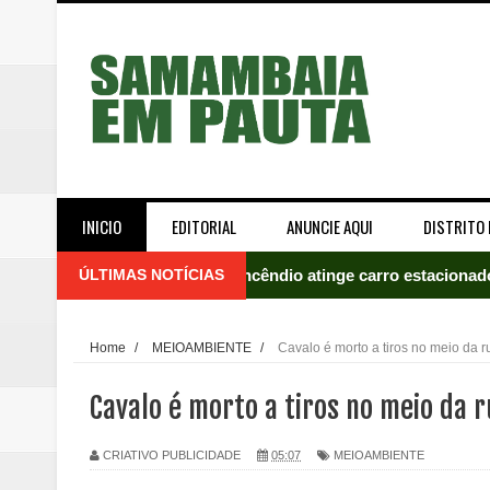
INICIO
EDITORIAL
ANUNCIE AQUI
DISTRITO 
ÚLTIMAS NOTÍCIAS
Incêndio atinge carro estacion
Celina Leão abre 8,4 pontos sobr
Home
/
MEIOAMBIENTE
/
Cavalo é morto a tiros no meio da
Quinto "saidão" do ano libera 1,
Cavalo é morto a tiros no meio da
Agência do Trabalhador de Samam
CRIATIVO PUBLICIDADE
05:07
MEIOAMBIENTE
Nova mistura de 32% de etanol a