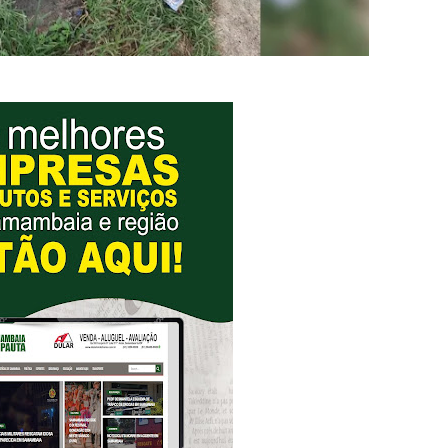
l da pecuária para fortalecer a economia do Distrito Federal
gido por trator em aterro de Samambaia
romove formação gratuita em Psytrance em Samambaia
autua cinco pessoas por crime ambiental em Samambaia
umeração suprimida e pistola 9mm em Samambaia