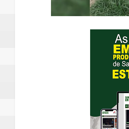
Renata D´Aguiar destaca potencia
Trabalhador morre após ser atin
Laboratório de Vertentes Psy p
PMDF resgata aves silvestres e 
ROTAM apreende revólver com n