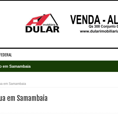
FEDERAL
ado em Samambaia
e Arruda e lidera disputa pelo GDF
 rua em Samambaia
5 mil detentos no DF
 rua em Samambaia
baia oferece 806 vagas de emprego nesta quinta-feira
ltera dinâmica dos postos e exige atenção de motoristas de Sa