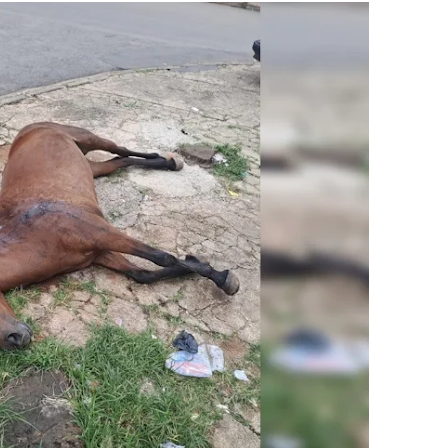
adre Lucas de Samambaia entra em mês decisivo com 72% da m
rro sanitário de Samambaia meses antes de morte de trabalhador
es sociais e cobrança por melhorias em Samambaia
escorpiões em boca de lobo em Samambaia
tima de agressão em Samambaia
o preventiva decretada pela Justiça
ova força e esperança para os feirantes do DF
atualizar vacinação de crianças e adolescentes
s sofrer mal súbito
am candidatura de Hamilton Tatu por Samambaia, Recanto das E