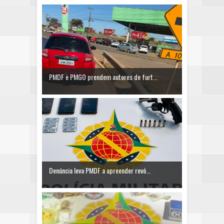
PMDF e PMGO prendem autores de furt...
Denúncia leva PMDF a apreender revó...