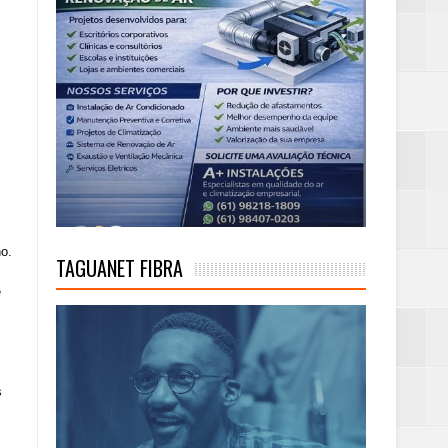
no.
TAGUANET FIBRA
e
s