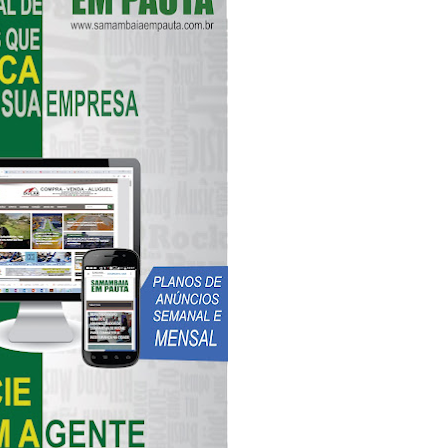
romove formação gratuita em Psytrance em Samambaia
autua cinco pessoas por crime ambiental em Samambaia
datura à CLDF na sede da Democracia Cristã nesta sexta-feira (31
o Digital em Samambaia
e Arruda e lidera disputa pelo GDF