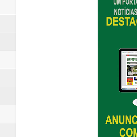
Laboratório de Vertentes Psy p
PMDF resgata aves silvestres e 
Claudeci Luart oficializará candi
TJDFT promoverá Dia da Inclusã
Celina Leão abre 8,4 pontos sobr