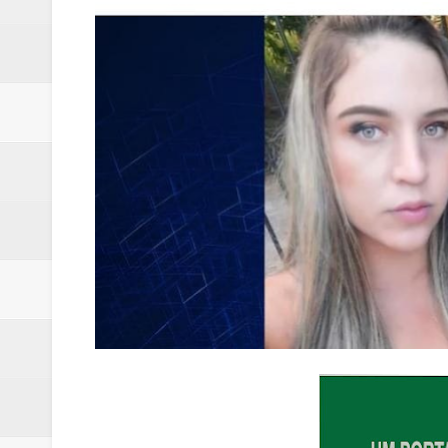
Renata D'Aguiar intensifica açõ
Moradores encontram quase 50 
Homem é socorrido após ser ví
Moradora de Samambaia tem prisã
Claudeci Luart surge como uma n
Samambaia inicia campanha para 
Morador de Samambaia morre apó
PL e Flávio Bolsonaro oficializ
Renata D´Aguiar destaca potencia
Trabalhador morre após ser atin