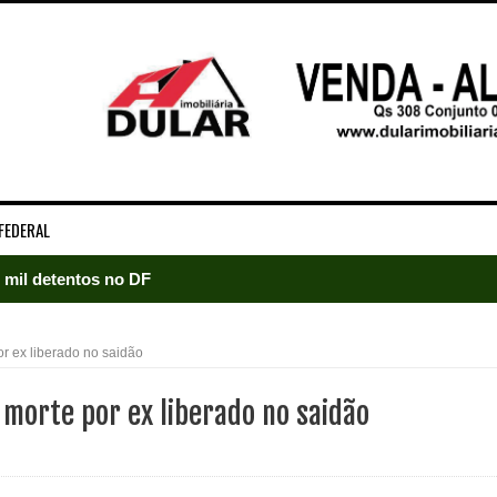
FEDERAL
5 mil detentos no DF
baia oferece 806 vagas de emprego nesta quinta-feira
or ex liberado no saidão
ltera dinâmica dos postos e exige atenção de motoristas de Sa
 morte por ex liberado no saidão
adre Lucas de Samambaia entra em mês decisivo com 72% da m
rro sanitário de Samambaia meses antes de morte de trabalhador