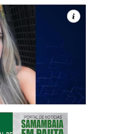
es sociais e cobrança por melhorias em Samambaia
escorpiões em boca de lobo em Samambaia
tima de agressão em Samambaia
o preventiva decretada pela Justiça
ova força e esperança para os feirantes do DF
atualizar vacinação de crianças e adolescentes
s sofrer mal súbito
am candidatura de Hamilton Tatu por Samambaia, Recanto das E
l da pecuária para fortalecer a economia do Distrito Federal
gido por trator em aterro de Samambaia