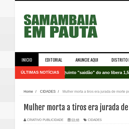
INICIO
EDITORIAL
ANUNCIE AQUI
DISTRITO 
ÚLTIMAS NOTÍCIAS
Quinto "saidão" do ano libera 1,
Agência do Trabalhador de Samam
Home
/
CIDADES
/
Mulher morta a tiros era jurada de morte p
Nova mistura de 32% de etanol a
Mulher morta a tiros era jurada de
Campanha para Transplante do P
CRIATIVO PUBLICIDADE
03:48
CIDADES
Relatório apontou riscos no ate