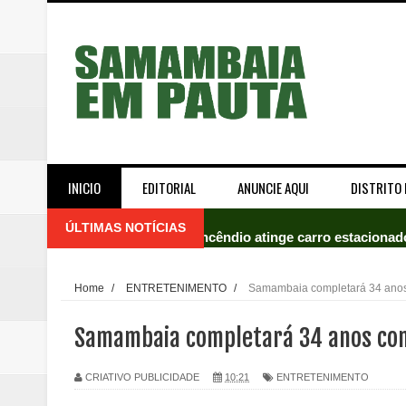
INICIO
EDITORIAL
ANUNCIE AQUI
DISTRITO 
ÚLTIMAS NOTÍCIAS
Incêndio atinge carro estacion
Celina Leão abre 8,4 pontos sobr
Home
/
ENTRETENIMENTO
/
Samambaia completará 34 anos
Quinto "saidão" do ano libera 1,
Samambaia completará 34 anos com
Agência do Trabalhador de Samam
CRIATIVO PUBLICIDADE
10:21
ENTRETENIMENTO
Nova mistura de 32% de etanol a