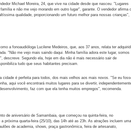
ndedor Michael Moreira, 24, que vive na cidade desde que nasceu. "Lugares
e família e não me vejo morando em outro lugar", garante. O vendedor afirma 
tíssima qualidade, proporcionando um futuro melhor para nossas crianças",
omo a fonoaudióloga Lucilene Medeiros, que, aos 37 anos, relata ter adquiri
da. "Não me vejo mais saindo daqui. Minha família adora este lugar, somos
m", descreve. Segundo ela, hoje em dia não é mais necessário sair de
ponibiliza tudo que seus habitantes precisam.
a cidade é perfeita para todos, dos mais velhos aos mais novos. "Se eu foss
enha, aqui você encontrará muitos lugares para se divertir, independentement
 desenvolvimento, faz com que ela tenha muitos empregos", recomenda.
ento de aniversário de Samambaia, que começou na quinta-feira, no
é a próxima quarta-feira (25/10), das 14h até as 23h. As atrações incluem um
 aulões de academia, shows, praça gastronômica, feira de artesanato,