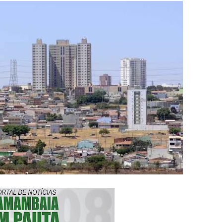
adre Lucas de Samambaia entra em mês decisivo com 72% da m
rro sanitário de Samambaia meses antes de morte de trabalhador
es sociais e cobrança por melhorias em Samambaia
escorpiões em boca de lobo em Samambaia
tima de agressão em Samambaia
o preventiva decretada pela Justiça
ova força e esperança para os feirantes do DF
atualizar vacinação de crianças e adolescentes
s sofrer mal súbito
am candidatura de Hamilton Tatu por Samambaia, Recanto das E