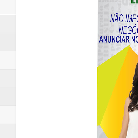
Renata D´Aguiar destaca potencia
Trabalhador morre após ser atin
Laboratório de Vertentes Psy p
PMDF resgata aves silvestres e 
ROTAM apreende revólver com n