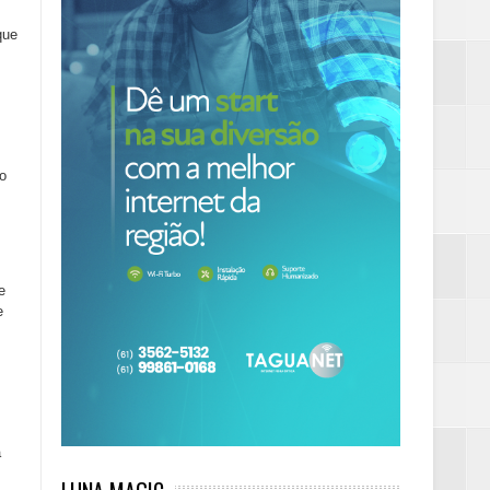
que
do
e
e
a