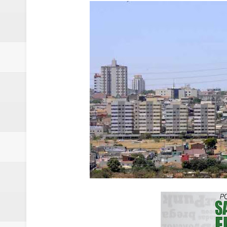
Campanha para Transplante do P
Relatório apontou riscos no ate
Renata D'Aguiar intensifica açõ
Moradores encontram quase 50 
Homem é socorrido após ser ví
Moradora de Samambaia tem prisã
Claudeci Luart surge como uma n
Samambaia inicia campanha para 
Morador de Samambaia morre apó
PL e Flávio Bolsonaro oficializ