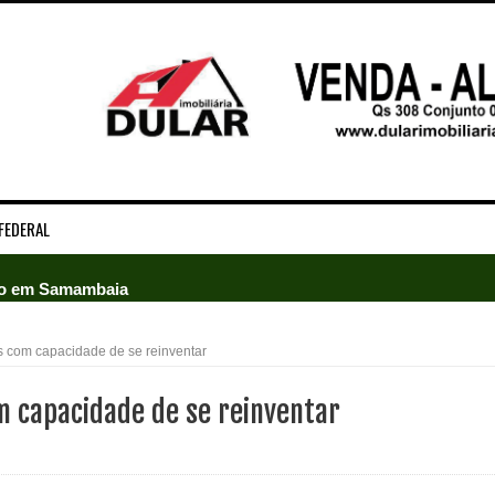
FEDERAL
ado em Samambaia
e Arruda e lidera disputa pelo GDF
 com capacidade de se reinventar
5 mil detentos no DF
 capacidade de se reinventar
baia oferece 806 vagas de emprego nesta quinta-feira
ltera dinâmica dos postos e exige atenção de motoristas de Sa