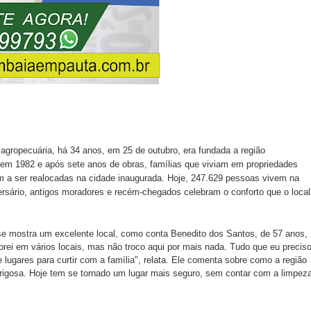
gropecuária, há 34 anos, em 25 de outubro, era fundada a região
o em 1982 e após sete anos de obras, famílias que viviam em propriedades
ram a ser realocadas na cidade inaugurada. Hoje, 247.629 pessoas vivem na
sário, antigos moradores e recém-chegados celebram o conforto que o local
e mostra um excelente local, como conta Benedito dos Santos, de 57 anos,
orei em vários locais, mas não troco aqui por mais nada. Tudo que eu precis
 lugares para curtir com a família", relata. Ele comenta sobre como a região
rigosa. Hoje tem se tornado um lugar mais seguro, sem contar com a limpez