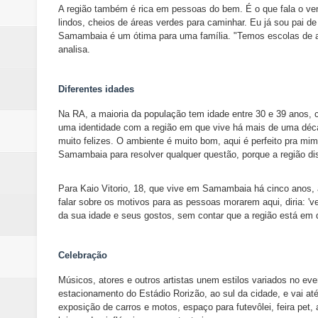
A região também é rica em pessoas do bem. É o que fala o ve
lindos, cheios de áreas verdes para caminhar. Eu já sou pai d
Samambaia é um ótima para uma família. "Temos escolas de al
analisa.
Diferentes idades
Na RA, a maioria da população tem idade entre 30 e 39 anos, c
uma identidade com a região em que vive há mais de uma déca
muito felizes. O ambiente é muito bom, aqui é perfeito pra mi
Samambaia para resolver qualquer questão, porque a região dis
Para Kaio Vitorio, 18, que vive em Samambaia há cinco anos, 
falar sobre os motivos para as pessoas morarem aqui, diria: 'v
da sua idade e seus gostos, sem contar que a região está em
Celebração
Músicos, atores e outros artistas unem estilos variados no ev
estacionamento do Estádio Rorizão, ao sul da cidade, e vai at
exposição de carros e motos, espaço para futevôlei, feira pet,