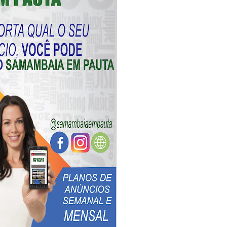
l da pecuária para fortalecer a economia do Distrito Federal
gido por trator em aterro de Samambaia
romove formação gratuita em Psytrance em Samambaia
autua cinco pessoas por crime ambiental em Samambaia
umeração suprimida e pistola 9mm em Samambaia