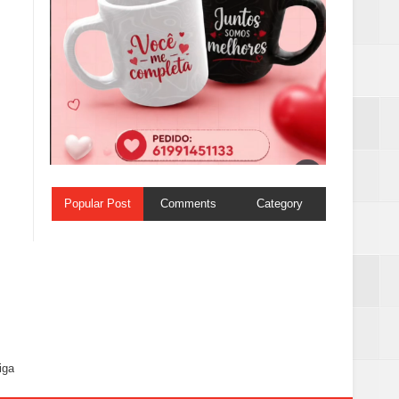
Popular Post
Comments
Category
iga