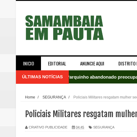
INICIO
EDITORIAL
ANUNCIE AQUI
DISTRITO 
ÚLTIMAS NOTÍCIAS
Parquinho abandonado preocupa
Incêndio em fábrica assusta mo
Home
/
SEGURANÇA
/
Policiais Militares resgatam mulher
ROTAM apreende revólver com n
Policiais Militares resgatam mul
Incêndio atinge carro estacion
CRIATIVO PUBLICIDADE
04:45
SEGURANÇA
Celina Leão abre 8,4 pontos sobr