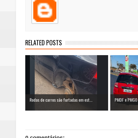
RELATED POSTS
Rodas de carros são furtadas em est...
PMDF e PMGO p
0 comentários: