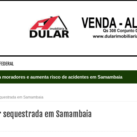
FEDERAL
 moradores e aumenta risco de acidentes em Samambaia
radores e mobiliza bombeiros em Samambaia
 sequestrada em Samambaia
umeração suprimida e pistola 9mm em Samambaia
her sequestrada em Samambaia
ado em Samambaia
e Arruda e lidera disputa pelo GDF