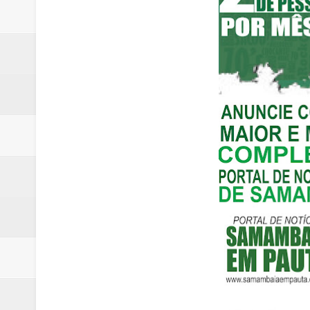
Samambaia inicia campanha para 
Morador de Samambaia morre apó
PL e Flávio Bolsonaro oficializ
Renata D´Aguiar destaca potencia
Unidos pelo Padre Lucas: Samamb