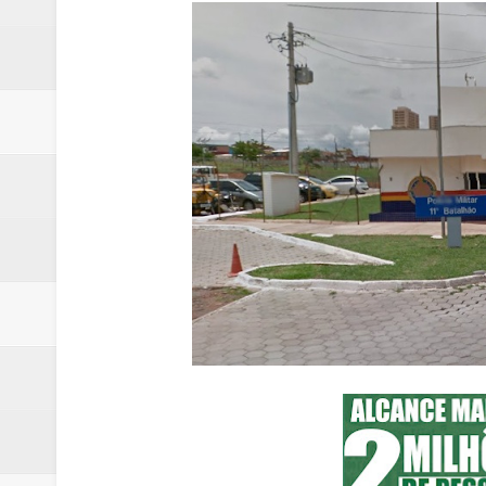
Quinto "saidão" do ano libera 1,
Agência do Trabalhador de Samam
Nova mistura de 32% de etanol a
Campanha para Transplante do P
Relatório apontou riscos no ate
Renata D'Aguiar intensifica açõ
Moradores encontram quase 50 
Homem é socorrido após ser ví
Moradora de Samambaia tem prisã
Claudeci Luart surge como uma n