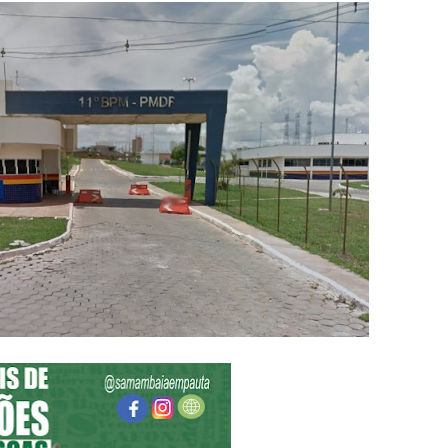
5 mil detentos no DF
baia oferece 806 vagas de emprego nesta quinta-feira
ltera dinâmica dos postos e exige atenção de motoristas de Sa
adre Lucas de Samambaia entra em mês decisivo com 72% da m
rro sanitário de Samambaia meses antes de morte de trabalhador
es sociais e cobrança por melhorias em Samambaia
escorpiões em boca de lobo em Samambaia
tima de agressão em Samambaia
o preventiva decretada pela Justiça
ova força e esperança para os feirantes do DF