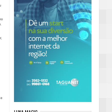
u
mo
u.
r,
 e