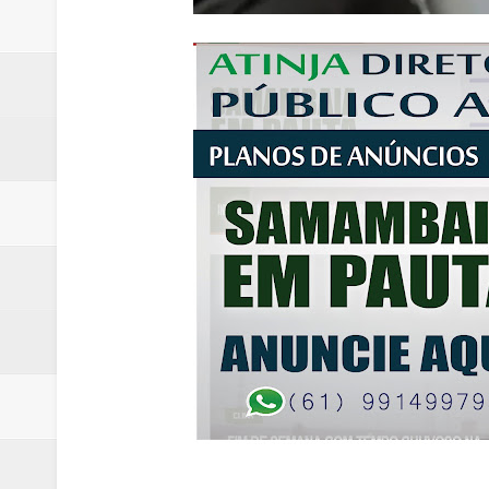
Renata D´Aguiar destaca potencia
Trabalhador morre após ser atin
Laboratório de Vertentes Psy p
PMDF resgata aves silvestres e 
ROTAM apreende revólver com n