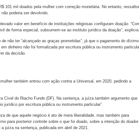
R$ 101 mil doados pela mulher com correção monetária. No entanto, ressalto
m não poderia ser devolvido.
elevado valor em benefício de instituições religiosas configuram doação. “Co
ivil de forma especial, subsumem-se ao instituto jurídico da doação”, explico
o de não ter “alcançado as graças prometidas”, já que o pagamento do dízimo
m dinheiro não foi formalizada por escritura pública ou instrumento particula
rer da decisão.
a mulher também entrou com ação contra a Universal, em 2020, pedindo a
ara Cível do Riacho Fundo (DF). Na sentença, a juíza também argumento que
 jurídico por escritura pública ou instrumento particular”.
teza de que aquele negócio é ato de mera liberalidade, mas também para
 para posterior controle sobre o que foi doado, sobre a intenção do doador
a juíza na sentença, publicada em abril de 2021.