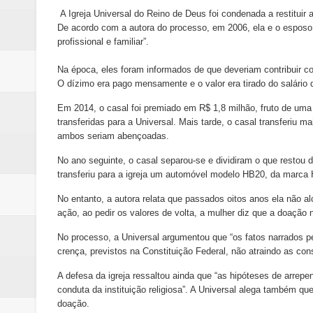
A Igreja Universal do Reino de Deus foi condenada a restituir
De acordo com a autora do processo, em 2006, ela e o esposo c
profissional e familiar”.
Na época, eles foram informados de que deveriam contribuir c
O dízimo era pago mensamente e o valor era tirado do salário 
Em 2014, o casal foi premiado em R$ 1,8 milhão, fruto de uma 
transferidas para a Universal. Mais tarde, o casal transferi
ambos seriam abençoadas.
No ano seguinte, o casal separou-se e dividiram o que restou 
transferiu para a igreja um automóvel modelo HB20, da marca 
No entanto, a autora relata que passados oitos anos ela não a
ação, ao pedir os valores de volta, a mulher diz que a doação n
No processo, a Universal argumentou que “os fatos narrados pe
crença, previstos na Constituição Federal, não atraindo as con
A defesa da igreja ressaltou ainda que “as hipóteses de arrepe
conduta da instituição religiosa”. A Universal alega também que
doação.