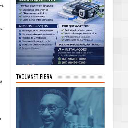
F).
s.
TAGUANET FIBRA
Na
a