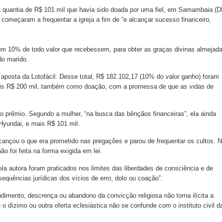
 a quantia de R$ 101 mil que havia sido doada por uma fiel, em Samambaia (D
omeçaram a frequentar a igreja a fim de “e alcançar sucesso financeiro,
om 10% de todo valor que recebessem, para obter as graças divinas almejada
do marido.
aposta da Lotofácil. Desse total, R$ 182.102,17 (10% do valor ganho) foram
u mais R$ 200 mil, também como doação, com a promessa de que as vidas de
do prêmio. Segundo a mulher, “na busca das bênçãos financeiras”, ela ainda
Hyundai, e mais R$ 101 mil.
lcançou o que era prometido nas pregações e parou de frequentar os cultos. 
ão foi feita na forma exigida em lei.
la autora foram praticados nos limites das liberdades de consciência e de
sequências jurídicas dos vícios de erro, dolo ou coação”.
ndimento, descrença ou abandono da convicção religiosa não torna ilícita a
 o dízimo ou outra oferta eclesiástica não se confunde com o instituto civil d