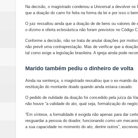
Na decisão, o magistrado condenou a Universal a devolver os 
que a doação do carro foi feita na forma da lei e por isso o be
O juiz ressaltou ainda que a doação de de bens ou valores de 
o dízimo e oferta eclesiástica não foram previstos no Código C
Conforme a decisão, não se trata de anular doações por motiv
não prevê uma contraprestação. Mas de verificar que a doação e
tal como exige a legislação brasileira. A igreja ainda pode recor
Marido também pediu o dinheiro de volta
Ainda na sentença, o magistrado ressaltou que o ex-marido d
restituição do montante doado quando ainda estava casado.
O pedido de nulidade da doação foi concedido pela juíza da V
não houve “a validade do ato, qual seja, formalização do negócio
“Em síntese, a formalidade é exigida não apenas para dar cer
resguardar a pessoa do doador, funcionando como um mecanismo
a sua capacidade no momento do ato, dentre outros”, escreveu 