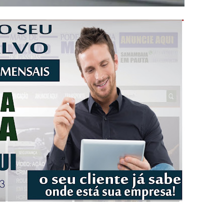
l da pecuária para fortalecer a economia do Distrito Federal
gido por trator em aterro de Samambaia
romove formação gratuita em Psytrance em Samambaia
autua cinco pessoas por crime ambiental em Samambaia
umeração suprimida e pistola 9mm em Samambaia