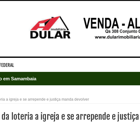
FEDERAL
ado em Samambaia
e Arruda e lidera disputa pelo GDF
a a igreja e se arrepende e justiça manda devolver
5 mil detentos no DF
 loteria a igreja e se arrepende e justiça
baia oferece 806 vagas de emprego nesta quinta-feira
ltera dinâmica dos postos e exige atenção de motoristas de Sa