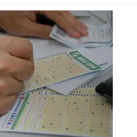
adre Lucas de Samambaia entra em mês decisivo com 72% da m
rro sanitário de Samambaia meses antes de morte de trabalhador
es sociais e cobrança por melhorias em Samambaia
escorpiões em boca de lobo em Samambaia
tima de agressão em Samambaia
o preventiva decretada pela Justiça
ova força e esperança para os feirantes do DF
atualizar vacinação de crianças e adolescentes
s sofrer mal súbito
am candidatura de Hamilton Tatu por Samambaia, Recanto das E