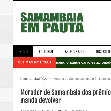
INICIO
EDITORIAL
ANUNCIE AQUI
DISTRITO 
ÚLTIMAS NOTÍCIAS
Incêndio atinge carro estacion
Celina Leão abre 8,4 pontos sobr
Home
/
JUSTIÇA
/
Morador de Samambaia doa prêmio da loteri
Quinto "saidão" do ano libera 1,
Morador de Samambaia doa prêmio da
Agência do Trabalhador de Samam
manda devolver
Nova mistura de 32% de etanol a