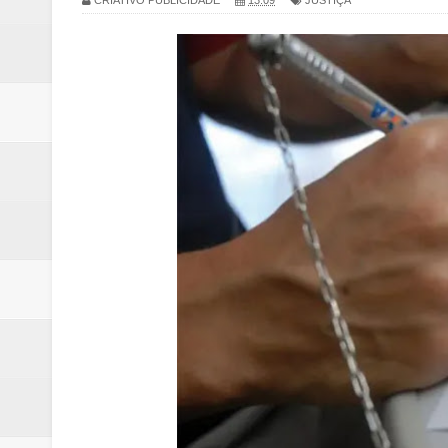
CRIATIVO PUBLICIDADE
13:09
JUSTIÇA
Campanha para Transplante do P
Relatório apontou riscos no ate
Renata D'Aguiar intensifica açõ
Moradores encontram quase 50 
Homem é socorrido após ser ví
Moradora de Samambaia tem prisã
Claudeci Luart surge como uma n
Samambaia inicia campanha para 
Morador de Samambaia morre apó
PL e Flávio Bolsonaro oficializ