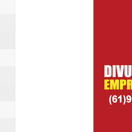
Samambaia inicia campanha para 
Morador de Samambaia morre apó
PL e Flávio Bolsonaro oficializ
Renata D´Aguiar destaca potencia
Unidos pelo Padre Lucas: Samamb