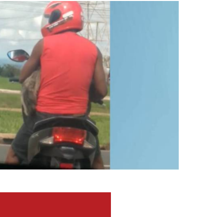
5 mil detentos no DF
baia oferece 806 vagas de emprego nesta quinta-feira
ltera dinâmica dos postos e exige atenção de motoristas de Sa
adre Lucas de Samambaia entra em mês decisivo com 72% da m
rro sanitário de Samambaia meses antes de morte de trabalhador
es sociais e cobrança por melhorias em Samambaia
escorpiões em boca de lobo em Samambaia
tima de agressão em Samambaia
o preventiva decretada pela Justiça
ova força e esperança para os feirantes do DF