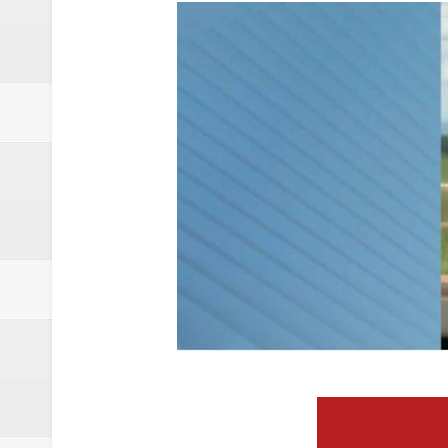
Quinto "saidão" do ano libera 1,
Agência do Trabalhador de Samam
Nova mistura de 32% de etanol a
Campanha para Transplante do P
Relatório apontou riscos no ate
Renata D'Aguiar intensifica açõ
Moradores encontram quase 50 
Homem é socorrido após ser ví
Moradora de Samambaia tem prisã
Claudeci Luart surge como uma n