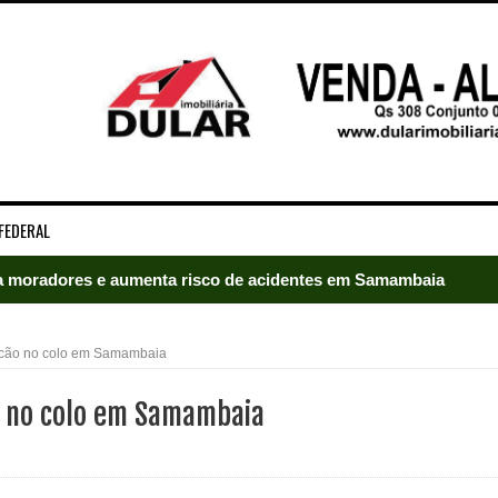
FEDERAL
 moradores e aumenta risco de acidentes em Samambaia
radores e mobiliza bombeiros em Samambaia
o cão no colo em Samambaia
umeração suprimida e pistola 9mm em Samambaia
ão no colo em Samambaia
ado em Samambaia
e Arruda e lidera disputa pelo GDF