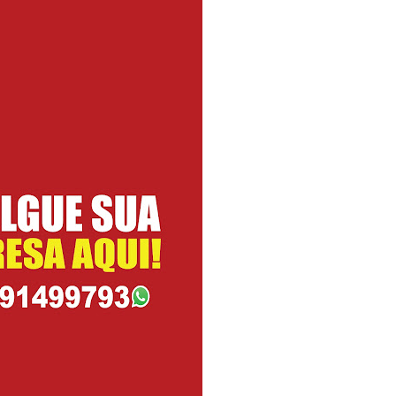
atualizar vacinação de crianças e adolescentes
s sofrer mal súbito
am candidatura de Hamilton Tatu por Samambaia, Recanto das E
l da pecuária para fortalecer a economia do Distrito Federal
aia terá Noite de Adoração e arrecadação para transplante