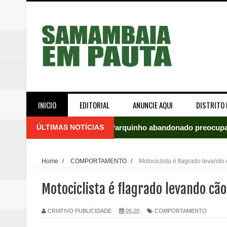
INICIO
EDITORIAL
ANUNCIE AQUI
DISTRITO 
ÚLTIMAS NOTÍCIAS
Parquinho abandonado preocupa
Incêndio em fábrica assusta mo
Home
/
COMPORTAMENTO
/
Motociclista é flagrado levand
ROTAM apreende revólver com n
Motociclista é flagrado levando c
Incêndio atinge carro estacion
CRIATIVO PUBLICIDADE
05:20
COMPORTAMENTO
Celina Leão abre 8,4 pontos sobr