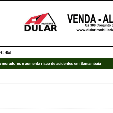
FEDERAL
 moradores e aumenta risco de acidentes em Samambaia
radores e mobiliza bombeiros em Samambaia
umeração suprimida e pistola 9mm em Samambaia
ado em Samambaia
e Arruda e lidera disputa pelo GDF