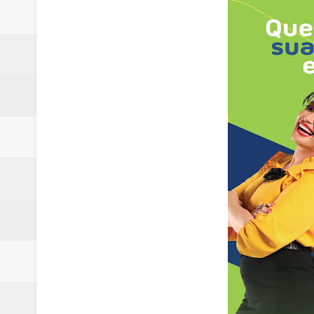
Samambaia inicia campanha para 
Morador de Samambaia morre apó
PL e Flávio Bolsonaro oficializ
Renata D´Aguiar destaca potencia
Unidos pelo Padre Lucas: Samamb