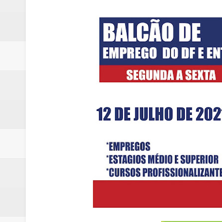
Quinto "saidão" do ano libera 1,
Agência do Trabalhador de Samam
Nova mistura de 32% de etanol a
Campanha para Transplante do P
Relatório apontou riscos no ate
Renata D'Aguiar intensifica açõ
Moradores encontram quase 50 
Homem é socorrido após ser ví
Moradora de Samambaia tem prisã
Claudeci Luart surge como uma n