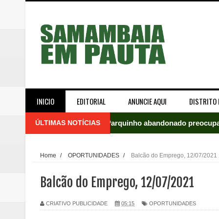
INICIO
EDITORIAL
ANUNCIE AQUI
DISTRITO 
ÚLTIMAS NOTÍCIAS
Parquinho abandonado preocupa
Incêndio em fábrica assusta mo
Home
/
OPORTUNIDADES
/
Balcão do Emprego, 12/07/2021
ROTAM apreende revólver com n
Balcão do Emprego, 12/07/2021
Incêndio atinge carro estacion
CRIATIVO PUBLICIDADE
05:15
OPORTUNIDADES
Celina Leão abre 8,4 pontos sobr