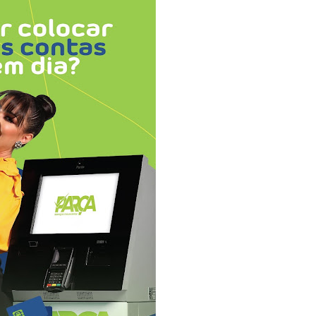
atualizar vacinação de crianças e adolescentes
s sofrer mal súbito
am candidatura de Hamilton Tatu por Samambaia, Recanto das E
l da pecuária para fortalecer a economia do Distrito Federal
aia terá Noite de Adoração e arrecadação para transplante