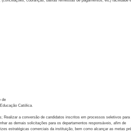
 (conciliaçoes, cobranças, baixas remessas de pagamentos, etc) facilidade 
e de
e Educação Católica.
; Realizar a conversão de candidatos inscritos em processos seletivos para
nhar as demais solicitações para os departamentos responsáveis, afim de
trizes estratégicas comerciais da instituição, bem como alcançar as metas pr