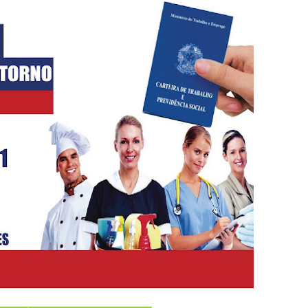
5 mil detentos no DF
baia oferece 806 vagas de emprego nesta quinta-feira
ltera dinâmica dos postos e exige atenção de motoristas de Sa
adre Lucas de Samambaia entra em mês decisivo com 72% da m
rro sanitário de Samambaia meses antes de morte de trabalhador
es sociais e cobrança por melhorias em Samambaia
escorpiões em boca de lobo em Samambaia
tima de agressão em Samambaia
o preventiva decretada pela Justiça
ova força e esperança para os feirantes do DF