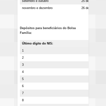
setembro e outubro
25 de maio
novembro e dezembro
26 de maio
Depósitos para beneficiários do Bolsa
Família:
Último dígito do NIS:
1
2
3
4
5
6
7
8