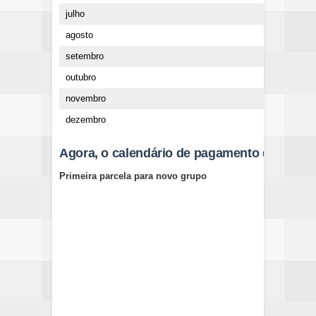
julho
6 de 
agosto
8 de 
setembro
9 de 
outubro
10 de
novembro
12 de
dezembro
13 de
Agora, o calendário de pagamento da primei
Primeira parcela para novo grupo