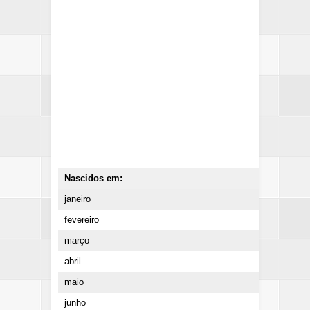
Nascidos em:
Liber
janeiro
30 de
fevereiro
1 de 
março
2 de 
abril
3 de 
maio
4 de 
junho
5 de 