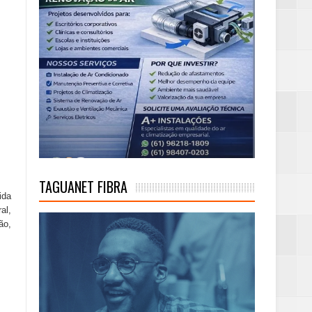
TAGUANET FIBRA
ida
al,
ão,