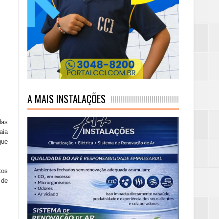
A MAIS INSTALAÇÕES
das
aia
que
tos
 de