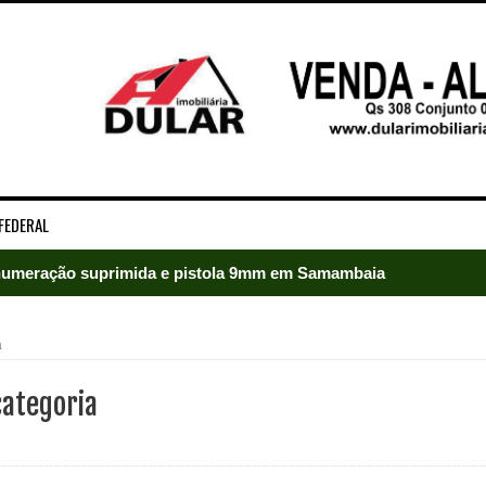
FEDERAL
ado em Samambaia
e Arruda e lidera disputa pelo GDF
a
5 mil detentos no DF
ategoria
baia oferece 806 vagas de emprego nesta quinta-feira
ltera dinâmica dos postos e exige atenção de motoristas de Sa