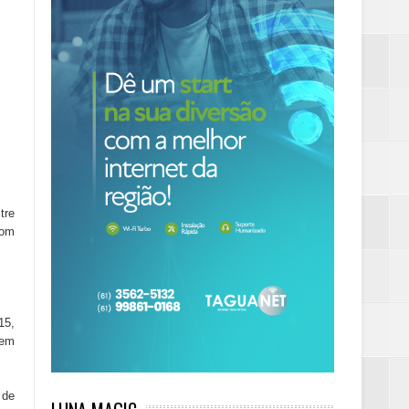
tre
Dom
15,
 em
 de