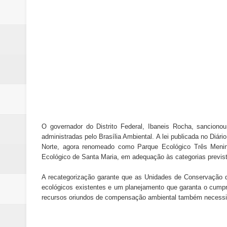
Renata D´Aguiar destaca potencia
Trabalhador morre após ser atin
Laboratório de Vertentes Psy p
PMDF resgata aves silvestres e 
ROTAM apreende revólver com n
O governador do Distrito Federal, Ibaneis Rocha, sancionou 
administradas pelo Brasília Ambiental. A lei publicada no Diá
Norte, agora renomeado como Parque Ecológico Três Menin
Ecológico de Santa Maria, em adequação às categorias previs
A recategorização garante que as Unidades de Conservação 
ecológicos existentes e um planejamento que garanta o cumpr
recursos oriundos de compensação ambiental também necessit