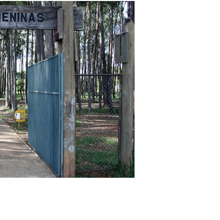
adre Lucas de Samambaia entra em mês decisivo com 72% da m
rro sanitário de Samambaia meses antes de morte de trabalhador
es sociais e cobrança por melhorias em Samambaia
escorpiões em boca de lobo em Samambaia
tima de agressão em Samambaia
o preventiva decretada pela Justiça
ova força e esperança para os feirantes do DF
atualizar vacinação de crianças e adolescentes
s sofrer mal súbito
am candidatura de Hamilton Tatu por Samambaia, Recanto das E