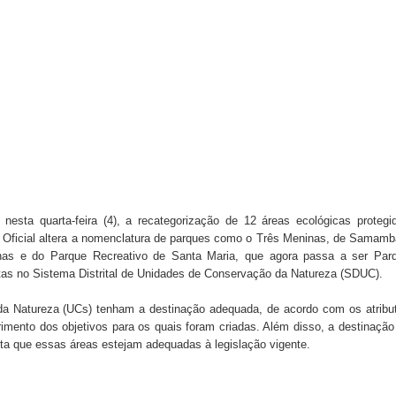
l da pecuária para fortalecer a economia do Distrito Federal
gido por trator em aterro de Samambaia
romove formação gratuita em Psytrance em Samambaia
autua cinco pessoas por crime ambiental em Samambaia
umeração suprimida e pistola 9mm em Samambaia
nesta quarta-feira (4), a recategorização de 12 áreas ecológicas protegi
rio Oficial altera a nomenclatura de parques como o Três Meninas, de Samamb
as e do Parque Recreativo de Santa Maria, que agora passa a ser Par
tas no Sistema Distrital de Unidades de Conservação da Natureza (SDUC).
da Natureza (UCs) tenham a destinação adequada, de acordo com os atribu
imento dos objetivos para os quais foram criadas. Além disso, a destinação
a que essas áreas estejam adequadas à legislação vigente.