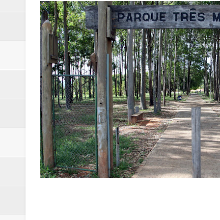
Campanha para Transplante do P
Relatório apontou riscos no ate
Renata D'Aguiar intensifica açõ
Moradores encontram quase 50 
Homem é socorrido após ser ví
Moradora de Samambaia tem prisã
Claudeci Luart surge como uma n
Samambaia inicia campanha para 
Morador de Samambaia morre apó
PL e Flávio Bolsonaro oficializ