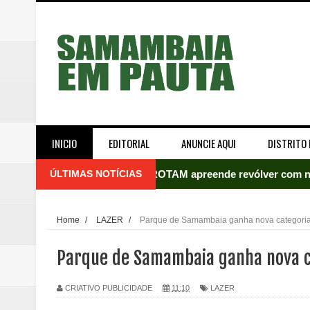
INICIO
EDITORIAL
ANUNCIE AQUI
DISTRITO 
ÚLTIMAS NOTÍCIAS
Incêndio atinge carro estacion
Celina Leão abre 8,4 pontos sobr
Home
/
LAZER
/
Parque de Samambaia ganha nova categori
Quinto "saidão" do ano libera 1,
Parque de Samambaia ganha nova c
Agência do Trabalhador de Samam
CRIATIVO PUBLICIDADE
11:10
LAZER
Nova mistura de 32% de etanol a