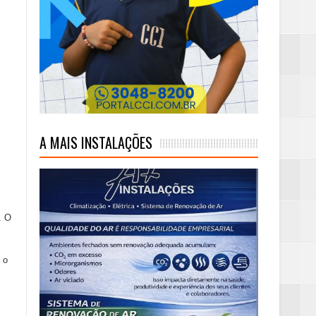
mas e Água Quente
A MAIS INSTALAÇÕES
. O
 o