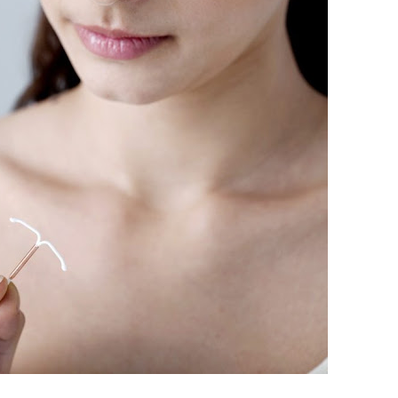
5 mil detentos no DF
baia oferece 806 vagas de emprego nesta quinta-feira
ltera dinâmica dos postos e exige atenção de motoristas de Sa
adre Lucas de Samambaia entra em mês decisivo com 72% da m
rro sanitário de Samambaia meses antes de morte de trabalhador
es sociais e cobrança por melhorias em Samambaia
escorpiões em boca de lobo em Samambaia
tima de agressão em Samambaia
o preventiva decretada pela Justiça
ova força e esperança para os feirantes do DF