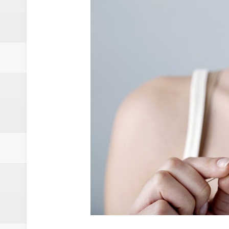
Quinto "saidão" do ano libera 1,
Agência do Trabalhador de Samam
Nova mistura de 32% de etanol a
Campanha para Transplante do P
Relatório apontou riscos no ate
Renata D'Aguiar intensifica açõ
Moradores encontram quase 50 
Homem é socorrido após ser ví
Moradora de Samambaia tem prisã
Claudeci Luart surge como uma n