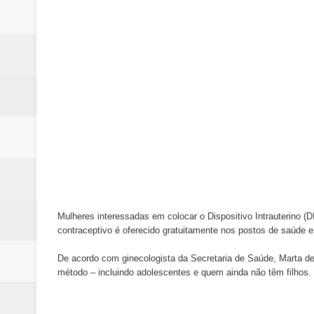
Samambaia inicia campanha para 
Morador de Samambaia morre apó
PL e Flávio Bolsonaro oficializ
Renata D´Aguiar destaca potencia
Unidos pelo Padre Lucas: Samamb
Mulheres interessadas em colocar o Dispositivo Intrauterino
contraceptivo é oferecido gratuitamente nos postos de saúde e 
De acordo com ginecologista da Secretaria de Saúde, Marta de
método – incluindo adolescentes e quem ainda não têm filho