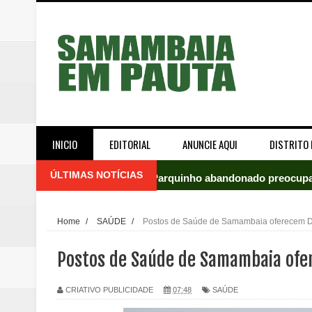
INICIO
EDITORIAL
ANUNCIE AQUI
DISTRITO 
ÚLTIMAS NOTÍCIAS
Parquinho abandonado preocupa
Incêndio em fábrica assusta mo
Home
/
SAÚDE
/
Postos de Saúde de Samambaia oferecem D
ROTAM apreende revólver com n
Postos de Saúde de Samambaia ofe
Incêndio atinge carro estacion
CRIATIVO PUBLICIDADE
07:48
SAÚDE
Celina Leão abre 8,4 pontos sobr