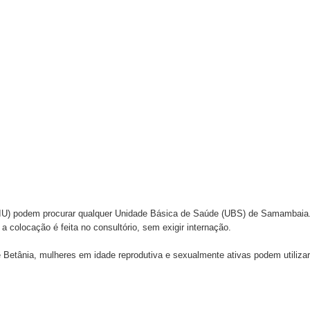
atualizar vacinação de crianças e adolescentes
s sofrer mal súbito
am candidatura de Hamilton Tatu por Samambaia, Recanto das E
l da pecuária para fortalecer a economia do Distrito Federal
aia terá Noite de Adoração e arrecadação para transplante
 (DIU) podem procurar qualquer Unidade Básica de Saúde (UBS) de Samambaia
a colocação é feita no consultório, sem exigir internação.
 Betânia, mulheres em idade reprodutiva e sexualmente ativas podem utilizar
s.