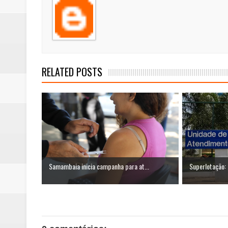
RELATED POSTS
Samambaia inicia campanha para at...
Superlotação: