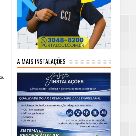
ambaia
m rim
A MAIS INSTALAÇÕES
eta alcançada
ta,