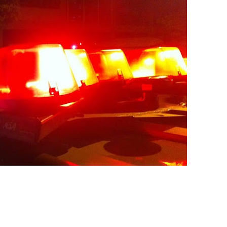
ova força e esperança para os feirantes do DF
atualizar vacinação de crianças e adolescentes
s sofrer mal súbito
am candidatura de Hamilton Tatu por Samambaia, Recanto das E
l da pecuária para fortalecer a economia do Distrito Federal
gido por trator em aterro de Samambaia
romove formação gratuita em Psytrance em Samambaia
autua cinco pessoas por crime ambiental em Samambaia
datura à CLDF na sede da Democracia Cristã nesta sexta-feira (31
o Digital em Samambaia