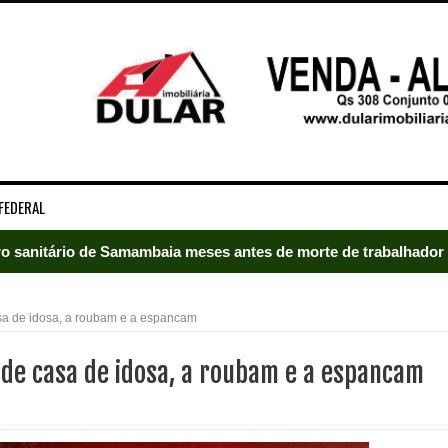
FEDERAL
rro sanitário de Samambaia meses antes de morte de trabalhador
es sociais e cobrança por melhorias em Samambaia
a de idosa, a roubam e a espancam
escorpiões em boca de lobo em Samambaia
de casa de idosa, a roubam e a espancam
tima de agressão em Samambaia
o preventiva decretada pela Justiça