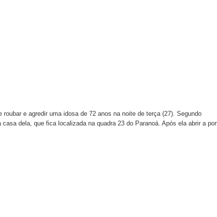
rtar chocolates e ameaçar funcionários de supermercado em Sam
didatura à CLDF por Samambaia: “Estou preparado”
ital de Samambaia deixa mãe sem o filho, sem o útero e sem u
m estacionamento do Metrô de Samambaia
adre Lucas de Samambaia entra em mês decisivo com 72% da m
 roubar e agredir uma idosa de 72 anos na noite de terça (27). Segundo
 casa dela, que fica localizada na quadra 23 do Paranoá. Após ela abrir a por