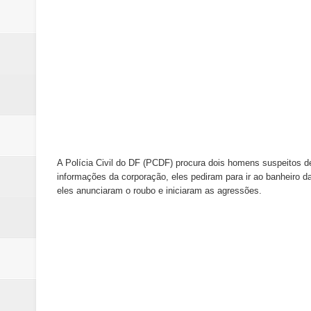
Ex-funcionário é preso após fu
Hamilton Tatu confirma pré-can
Denúncia de erro médico no Hosp
Rodas de carros são furtadas e
Campanha para Transplante do P
A Polícia Civil do DF (PCDF) procura dois homens suspeitos de
informações da corporação, eles pediram para ir ao banheiro da
eles anunciaram o roubo e iniciaram as agressões.