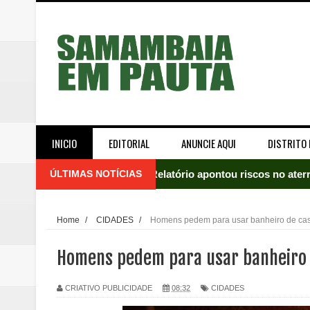
INICIO
EDITORIAL
ANUNCIE AQUI
DISTRITO 
ÚLTIMAS NOTÍCIAS
Relatório apontou riscos no ate
Renata D'Aguiar intensifica açõ
Home
/
CIDADES
/
Homens pedem para usar banheiro de cas
Moradores encontram quase 50 
Homens pedem para usar banheiro 
Homem é socorrido após ser ví
CRIATIVO PUBLICIDADE
08:32
CIDADES
Moradora de Samambaia tem prisã