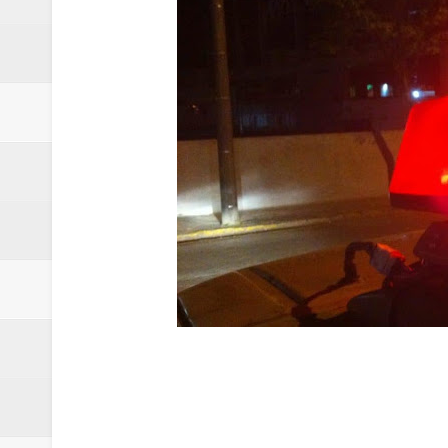
Claudeci Luart surge como uma n
Samambaia inicia campanha para 
Morador de Samambaia morre apó
PL e Flávio Bolsonaro oficializ
Renata D´Aguiar destaca potencia
Trabalhador morre após ser atin
Laboratório de Vertentes Psy p
PMDF resgata aves silvestres e 
Claudeci Luart oficializará candi
TJDFT promoverá Dia da Inclusã