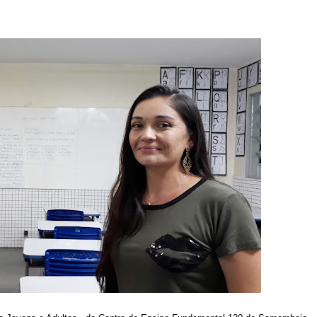
5 mil detentos no DF
baia oferece 806 vagas de emprego nesta quinta-feira
ltera dinâmica dos postos e exige atenção de motoristas de Sa
adre Lucas de Samambaia entra em mês decisivo com 72% da m
rro sanitário de Samambaia meses antes de morte de trabalhador
es sociais e cobrança por melhorias em Samambaia
escorpiões em boca de lobo em Samambaia
tima de agressão em Samambaia
o preventiva decretada pela Justiça
ova força e esperança para os feirantes do DF