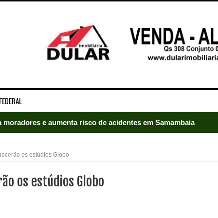
FEDERAL
 moradores e aumenta risco de acidentes em Samambaia
radores e mobiliza bombeiros em Samambaia
ecerão os estúdios Globo
umeração suprimida e pistola 9mm em Samambaia
ão os estúdios Globo
ado em Samambaia
e Arruda e lidera disputa pelo GDF