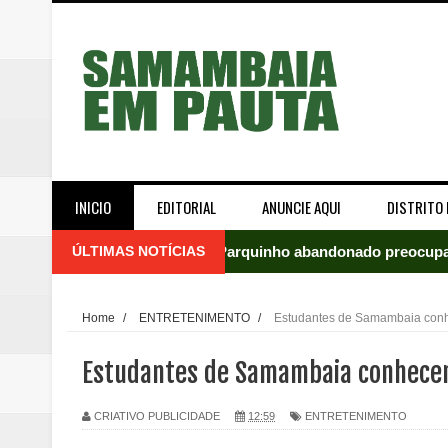
INICIO
EDITORIAL
ANUNCIE AQUI
DISTRITO 
ÚLTIMAS NOTÍCIAS
Parquinho abandonado preocupa
Incêndio em fábrica assusta mo
Home
/
ENTRETENIMENTO
/
Estudantes de Samambaia conh
ROTAM apreende revólver com n
Estudantes de Samambaia conhecer
Incêndio atinge carro estacion
CRIATIVO PUBLICIDADE
12:59
ENTRETENIMENTO
Celina Leão abre 8,4 pontos sobr