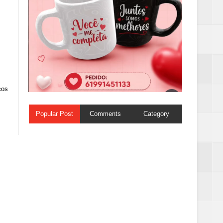
os 
Popular Post
Comments
Category