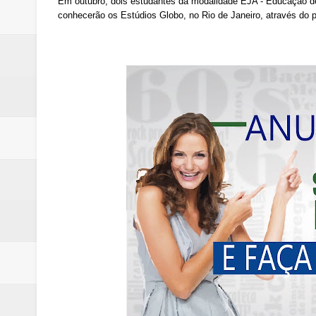
Em outubro, dois estudantes da modalidade EJA - Educação d
conhecerão os Estúdios Globo, no Rio de Janeiro, através do p
Samambaia inicia campanha para 
Morador de Samambaia morre apó
PL e Flávio Bolsonaro oficializ
Renata D´Aguiar destaca potencia
Unidos pelo Padre Lucas: Samamb