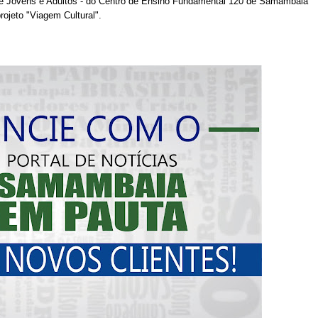
e Jovens e Adultos - do Centro de Ensino Fundamental 120 de Samambaia 
rojeto "Viagem Cultural".
atualizar vacinação de crianças e adolescentes
s sofrer mal súbito
am candidatura de Hamilton Tatu por Samambaia, Recanto das E
l da pecuária para fortalecer a economia do Distrito Federal
aia terá Noite de Adoração e arrecadação para transplante