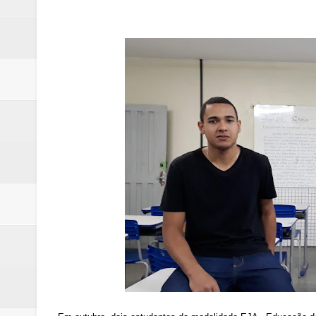
Quinto "saidão" do ano libera 1,
Agência do Trabalhador de Samam
Nova mistura de 32% de etanol a
Campanha para Transplante do P
Relatório apontou riscos no ate
Renata D'Aguiar intensifica açõ
Moradores encontram quase 50 
Homem é socorrido após ser ví
Moradora de Samambaia tem prisã
Claudeci Luart surge como uma n