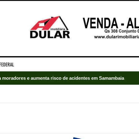
FEDERAL
 moradores e aumenta risco de acidentes em Samambaia
radores e mobiliza bombeiros em Samambaia
umeração suprimida e pistola 9mm em Samambaia
ado em Samambaia
e Arruda e lidera disputa pelo GDF