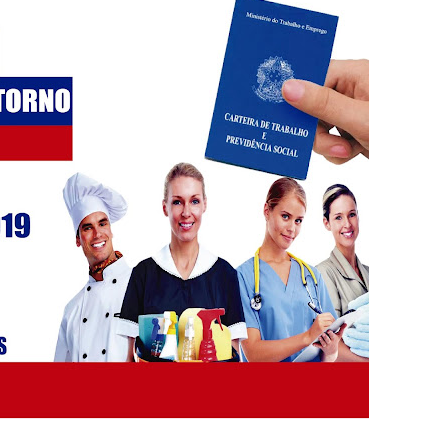
5 mil detentos no DF
baia oferece 806 vagas de emprego nesta quinta-feira
ltera dinâmica dos postos e exige atenção de motoristas de Sa
adre Lucas de Samambaia entra em mês decisivo com 72% da m
rro sanitário de Samambaia meses antes de morte de trabalhador
es sociais e cobrança por melhorias em Samambaia
escorpiões em boca de lobo em Samambaia
tima de agressão em Samambaia
o preventiva decretada pela Justiça
ova força e esperança para os feirantes do DF