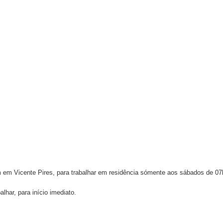
atualizar vacinação de crianças e adolescentes
s sofrer mal súbito
am candidatura de Hamilton Tatu por Samambaia, Recanto das E
l da pecuária para fortalecer a economia do Distrito Federal
aia terá Noite de Adoração e arrecadação para transplante
 em Vicente Pires, para trabalhar em residência sómente aos sábados de 07
har, para início imediato.