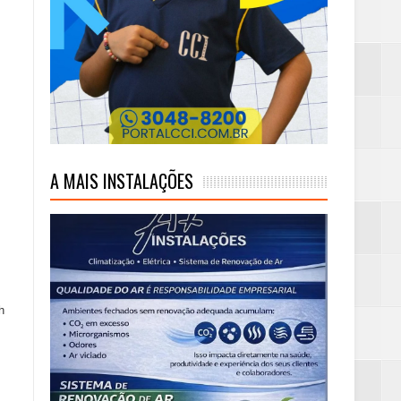
mas e Água Quente
A MAIS INSTALAÇÕES
h