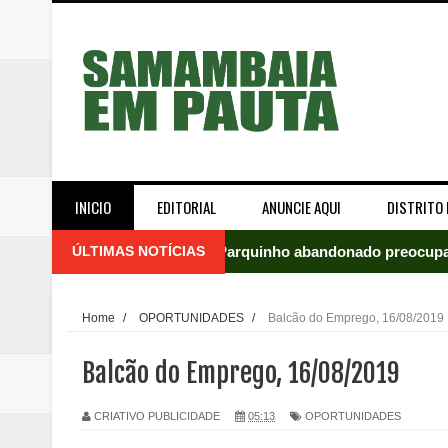
INICIO
EDITORIAL
ANUNCIE AQUI
DISTRITO 
ÚLTIMAS NOTÍCIAS
Parquinho abandonado preocupa
Incêndio em fábrica assusta mo
Home
/
OPORTUNIDADES
/
Balcão do Emprego, 16/08/2019
ROTAM apreende revólver com n
Balcão do Emprego, 16/08/2019
Incêndio atinge carro estacion
CRIATIVO PUBLICIDADE
05:13
OPORTUNIDADES
Celina Leão abre 8,4 pontos sobr