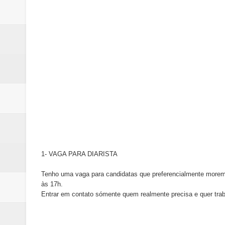
Samambaia inicia campanha para 
Morador de Samambaia morre apó
PL e Flávio Bolsonaro oficializ
Renata D´Aguiar destaca potencia
Unidos pelo Padre Lucas: Samamb
1- VAGA PARA DIARISTA
Tenho uma vaga para candidatas que preferencialmente morem
às 17h.
Entrar em contato sómente quem realmente precisa e quer trabal