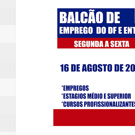
Quinto "saidão" do ano libera 1,
Agência do Trabalhador de Samam
Nova mistura de 32% de etanol a
Campanha para Transplante do P
Relatório apontou riscos no ate
Renata D'Aguiar intensifica açõ
Moradores encontram quase 50 
Homem é socorrido após ser ví
Moradora de Samambaia tem prisã
Claudeci Luart surge como uma n