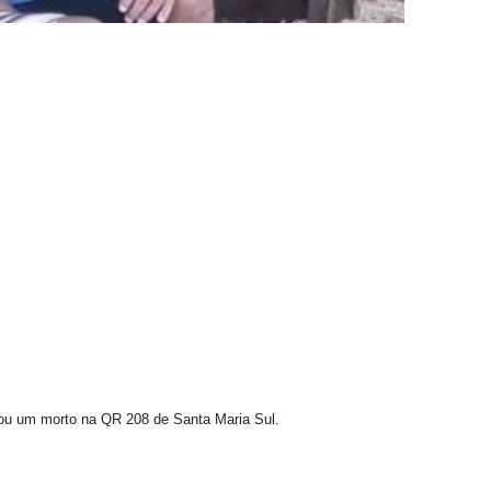
atualizar vacinação de crianças e adolescentes
s sofrer mal súbito
am candidatura de Hamilton Tatu por Samambaia, Recanto das E
l da pecuária para fortalecer a economia do Distrito Federal
aia terá Noite de Adoração e arrecadação para transplante
eixou um morto na QR 208 de Santa Maria Sul.