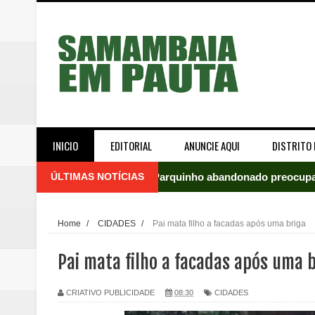
INICIO
EDITORIAL
ANUNCIE AQUI
DISTRITO 
ÚLTIMAS NOTÍCIAS
Parquinho abandonado preocupa
Incêndio em fábrica assusta mo
Home
/
CIDADES
/
Pai mata filho a facadas após uma briga
ROTAM apreende revólver com n
Pai mata filho a facadas após uma 
Incêndio atinge carro estacion
CRIATIVO PUBLICIDADE
08:30
CIDADES
Celina Leão abre 8,4 pontos sobr