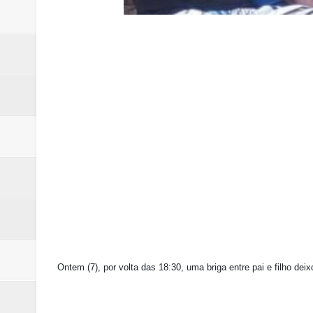
Samambaia inicia campanha para 
Morador de Samambaia morre apó
PL e Flávio Bolsonaro oficializ
Renata D´Aguiar destaca potencia
Unidos pelo Padre Lucas: Samamb
Ontem (7), por volta das 18:30, uma briga entre pai e filho d