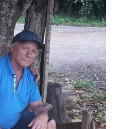
5 mil detentos no DF
baia oferece 806 vagas de emprego nesta quinta-feira
ltera dinâmica dos postos e exige atenção de motoristas de Sa
adre Lucas de Samambaia entra em mês decisivo com 72% da m
rro sanitário de Samambaia meses antes de morte de trabalhador
es sociais e cobrança por melhorias em Samambaia
escorpiões em boca de lobo em Samambaia
tima de agressão em Samambaia
o preventiva decretada pela Justiça
ova força e esperança para os feirantes do DF