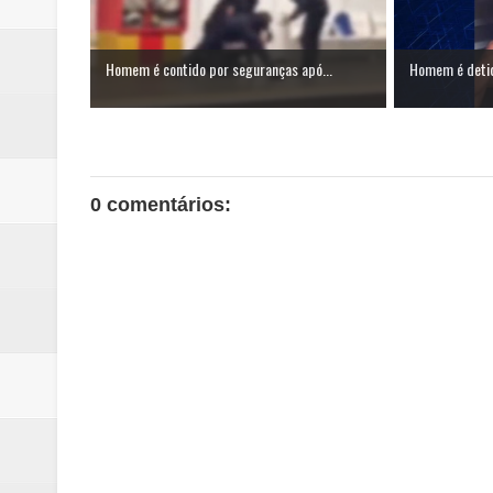
Homem é contido por seguranças apó...
Homem é detid
0 comentários: