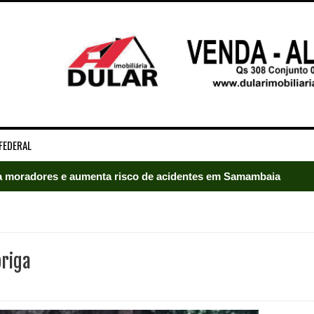
FEDERAL
 moradores e aumenta risco de acidentes em Samambaia
radores e mobiliza bombeiros em Samambaia
umeração suprimida e pistola 9mm em Samambaia
briga
ado em Samambaia
e Arruda e lidera disputa pelo GDF