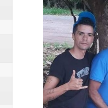
Quinto "saidão" do ano libera 1,
Agência do Trabalhador de Samam
Nova mistura de 32% de etanol a
Campanha para Transplante do P
Relatório apontou riscos no ate
Renata D'Aguiar intensifica açõ
Moradores encontram quase 50 
Homem é socorrido após ser ví
Moradora de Samambaia tem prisã
Claudeci Luart surge como uma n