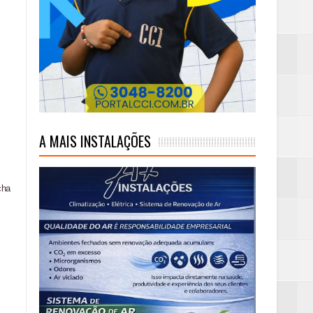
mas e Água Quente
A MAIS INSTALAÇÕES
cha