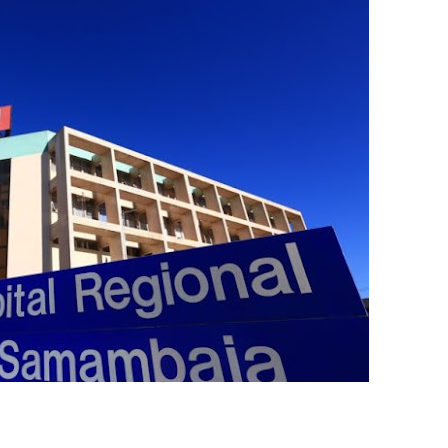
ltera dinâmica dos postos e exige atenção de motoristas de Sa
adre Lucas de Samambaia entra em mês decisivo com 72% da m
rro sanitário de Samambaia meses antes de morte de trabalhador
es sociais e cobrança por melhorias em Samambaia
escorpiões em boca de lobo em Samambaia
tima de agressão em Samambaia
o preventiva decretada pela Justiça
ova força e esperança para os feirantes do DF
atualizar vacinação de crianças e adolescentes
s sofrer mal súbito