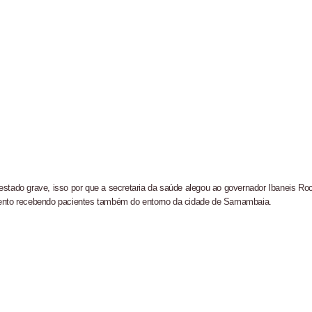
am candidatura de Hamilton Tatu por Samambaia, Recanto das E
l da pecuária para fortalecer a economia do Distrito Federal
aia terá Noite de Adoração e arrecadação para transplante
 moradores e aumenta risco de acidentes em Samambaia
radores e mobiliza bombeiros em Samambaia
tado grave, isso por que a secretaria da saúde alegou ao governador Ibaneis Ro
mento recebendo pacientes também do entorno da cidade de Samambaia.