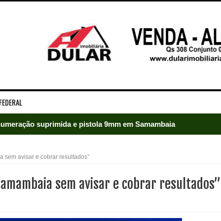
FEDERAL
umeração suprimida e pistola 9mm em Samambaia
ado em Samambaia
a sem avisar e cobrar resultados”
e Arruda e lidera disputa pelo GDF
e Samambaia sem avisar e cobrar resultados”
5 mil detentos no DF
baia oferece 806 vagas de emprego nesta quinta-feira