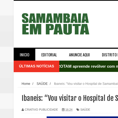
INICIO
EDITORIAL
ANUNCIE AQUI
DISTRITO 
ÚLTIMAS NOTÍCIAS
ROTAM apreende revólver com n
Incêndio atinge carro estacion
Home
/
SAÚDE
/
Ibaneis: “Vou visitar o Hospital de Samambai
Celina Leão abre 8,4 pontos sobr
Ibaneis: “Vou visitar o Hospital d
Quinto "saidão" do ano libera 1,
CRIATIVO PUBLICIDADE
16:24
SAÚDE
Agência do Trabalhador de Samam