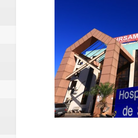
Nova mistura de 32% de etanol a
Campanha para Transplante do P
Relatório apontou riscos no ate
Renata D'Aguiar intensifica açõ
Moradores encontram quase 50 
Homem é socorrido após ser ví
Moradora de Samambaia tem prisã
Claudeci Luart surge como uma n
Samambaia inicia campanha para 
Morador de Samambaia morre apó