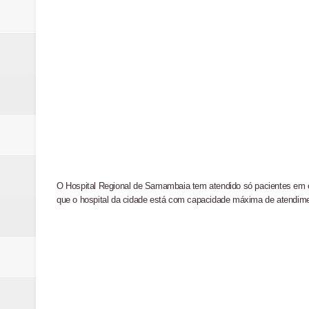
PL e Flávio Bolsonaro oficializ
Renata D´Aguiar destaca potencia
Unidos pelo Padre Lucas: Samamb
Parquinho abandonado preocupa
Incêndio em fábrica assusta mo
O Hospital Regional de Samambaia tem atendido só pacientes em es
que o hospital da cidade está com capacidade máxima de atendi