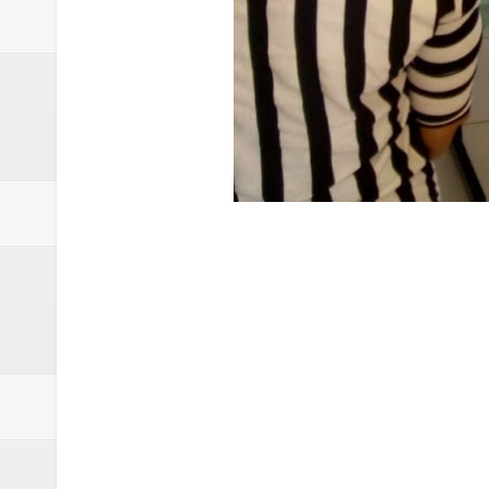
Morador de Samambaia morre apó
PL e Flávio Bolsonaro oficializ
Renata D´Aguiar destaca potencia
Unidos pelo Padre Lucas: Samamb
Parquinho abandonado preocupa