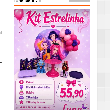
LUNA MAGIC
.
ndo
ãe
.