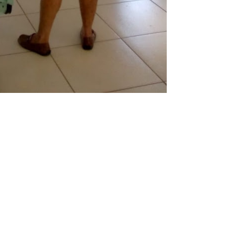
s sofrer mal súbito
am candidatura de Hamilton Tatu por Samambaia, Recanto das E
l da pecuária para fortalecer a economia do Distrito Federal
aia terá Noite de Adoração e arrecadação para transplante
 moradores e aumenta risco de acidentes em Samambaia