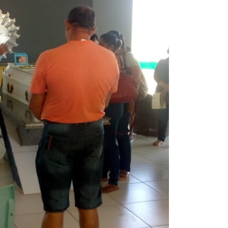
baia oferece 806 vagas de emprego nesta quinta-feira
ltera dinâmica dos postos e exige atenção de motoristas de Sa
adre Lucas de Samambaia entra em mês decisivo com 72% da m
rro sanitário de Samambaia meses antes de morte de trabalhador
es sociais e cobrança por melhorias em Samambaia
escorpiões em boca de lobo em Samambaia
tima de agressão em Samambaia
o preventiva decretada pela Justiça
ova força e esperança para os feirantes do DF
atualizar vacinação de crianças e adolescentes