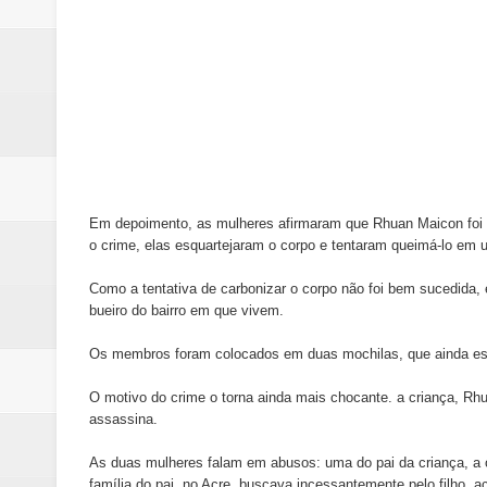
Em depoimento, as mulheres afirmaram que Rhuan Maicon foi
o crime, elas esquartejaram o corpo e tentaram queimá-lo em 
Como a tentativa de carbonizar o corpo não foi bem sucedida,
bueiro do bairro em que vivem.
Os membros foram colocados em duas mochilas, que ainda est
O motivo do crime o torna ainda mais chocante. a criança, Rhu
assassina.
As duas mulheres falam em abusos: uma do pai da criança, a o
família do pai, no Acre, buscava incessantemente pelo filho, 