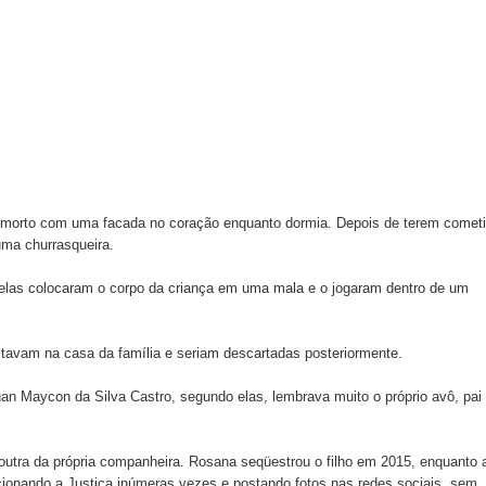
 morto com uma facada no coração enquanto dormia. Depois de terem comet
uma churrasqueira.
 elas colocaram o corpo da criança em uma mala e o jogaram dentro de um
avam na casa da família e seriam descartadas posteriormente.
an Maycon da Silva Castro, segundo elas, lembrava muito o próprio avô, pai
utra da própria companheira. Rosana seqüestrou o filho em 2015, enquanto 
acionando a Justiça inúmeras vezes e postando fotos nas redes sociais, sem