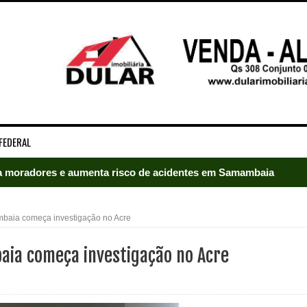
FEDERAL
radores e mobiliza bombeiros em Samambaia
umeração suprimida e pistola 9mm em Samambaia
mbaia começa investigação no Acre
ado em Samambaia
baia começa investigação no Acre
e Arruda e lidera disputa pelo GDF
5 mil detentos no DF