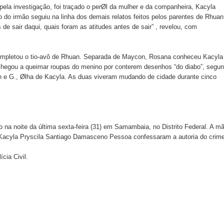
la investigação, foi traçado o perØl da mulher e da companheira, Kacyla
do irmão seguiu na linha dos demais relatos feitos pelos parentes de Rhuan
de sair daqui, quais foram as atitudes antes de sair” , revelou, com
completou o tio-avô de Rhuan. Separada de Maycon, Rosana conheceu Kacyla
hegou a queimar roupas do menino por conterem desenhos “do diabo”, segu
 e G., Ølha de Kacyla. As duas viveram mudando de cidade durante cinco
o na noite da última sexta-feira (31) em Samambaia, no Distrito Federal. A m
 Kacyla Pryscila Santiago Damasceno Pessoa confessaram a autoria do crime
cia Civil.