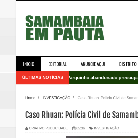
INICIO
EDITORIAL
ANUNCIE AQUI
DISTRITO 
ÚLTIMAS NOTÍCIAS
Incêndio em fábrica assusta mo
ROTAM apreende revólver com n
Home
/
INVESTIGAÇÃO
/
Caso Rhuan: Polícia Civil de Sama
Incêndio atinge carro estacion
Caso Rhuan: Polícia Civil de Samam
Celina Leão abre 8,4 pontos sobr
CRIATIVO PUBLICIDADE
05:36
INVESTIGAÇÃO
Quinto "saidão" do ano libera 1,