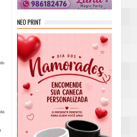
NEO PRINT
ido
 da
a