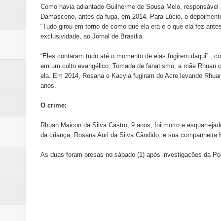
Como havia adiantado Guilherme de Sousa Melo, responsável pe
Damasceno, antes da fuga, em 2014. Para Lúcio, o depoimento 
“Tudo girou em torno de como que ela era e o que ela fez antes 
exclusividade, ao Jornal de Brasília.
“Eles contaram tudo até o momento de elas fugirem daqui” , 
em um culto evangélico. Tomada de fanatismo, a mãe Rhuan c
ela. Em 2014, Rosana e Kacyla fugiram do Acre levando Rhuan
anos.
O crime:
Rhuan Maicon da Silva Castro, 9 anos, foi morto e esquartejad
da criança, Rosana Auri da Silva Cândido, e sua companheira
As duas foram presas no sábado (1) após investigações da Polí