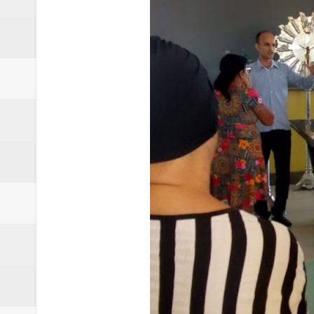
Agência do Trabalhador de Samam
Nova mistura de 32% de etanol a
Campanha para Transplante do P
Relatório apontou riscos no ate
Renata D'Aguiar intensifica açõ
Moradores encontram quase 50 
Homem é socorrido após ser ví
Moradora de Samambaia tem prisã
Claudeci Luart surge como uma n
Samambaia inicia campanha para 