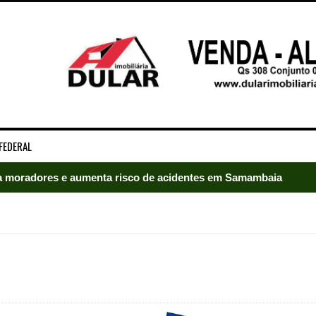
FEDERAL
 moradores e aumenta risco de acidentes em Samambaia
radores e mobiliza bombeiros em Samambaia
umeração suprimida e pistola 9mm em Samambaia
ado em Samambaia
e Arruda e lidera disputa pelo GDF