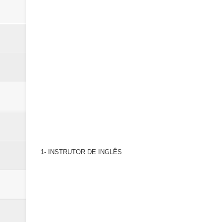
Samambaia inicia campanha para 
Morador de Samambaia morre apó
PL e Flávio Bolsonaro oficializ
Renata D´Aguiar destaca potencia
Unidos pelo Padre Lucas: Samamb
1- INSTRUTOR DE INGLÊS