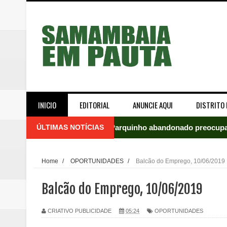
INICIO
EDITORIAL
ANUNCIE AQUI
DISTRITO 
ÚLTIMAS NOTÍCIAS
Parquinho abandonado preocupa
Incêndio em fábrica assusta mo
Home
/
OPORTUNIDADES
/
Balcão do Emprego, 10/06/2019
ROTAM apreende revólver com n
Balcão do Emprego, 10/06/2019
Incêndio atinge carro estacion
CRIATIVO PUBLICIDADE
05:24
OPORTUNIDADES
Celina Leão abre 8,4 pontos sobr