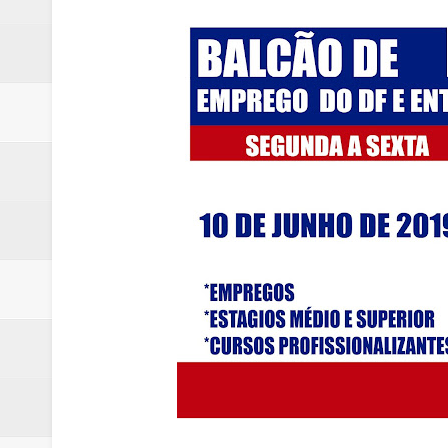
Quinto "saidão" do ano libera 1,
Agência do Trabalhador de Samam
Nova mistura de 32% de etanol a
Campanha para Transplante do P
Relatório apontou riscos no ate
Renata D'Aguiar intensifica açõ
Moradores encontram quase 50 
Homem é socorrido após ser ví
Moradora de Samambaia tem prisã
Claudeci Luart surge como uma n