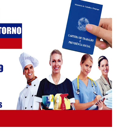
5 mil detentos no DF
baia oferece 806 vagas de emprego nesta quinta-feira
ltera dinâmica dos postos e exige atenção de motoristas de Sa
adre Lucas de Samambaia entra em mês decisivo com 72% da m
rro sanitário de Samambaia meses antes de morte de trabalhador
es sociais e cobrança por melhorias em Samambaia
escorpiões em boca de lobo em Samambaia
tima de agressão em Samambaia
o preventiva decretada pela Justiça
ova força e esperança para os feirantes do DF