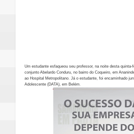
Renata D´Aguiar destaca potencia
Trabalhador morre após ser atin
Laboratório de Vertentes Psy p
PMDF resgata aves silvestres e 
ROTAM apreende revólver com n
Um estudante esfaqueou seu professor, na noite desta quinta-f
conjunto Abelardo Conduru, no bairro do Coqueiro, em Ananinde
ao Hospital Metropolitano. Já o estudante, foi encaminhado ju
Adolescente (DATA), em Belém.