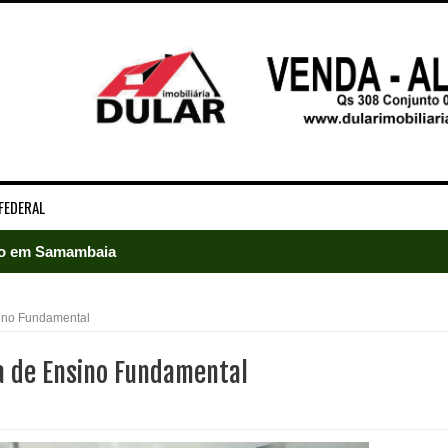
FEDERAL
ado em Samambaia
e Arruda e lidera disputa pelo GDF
sino Fundamental
5 mil detentos no DF
la de Ensino Fundamental
baia oferece 806 vagas de emprego nesta quinta-feira
ltera dinâmica dos postos e exige atenção de motoristas de Sa