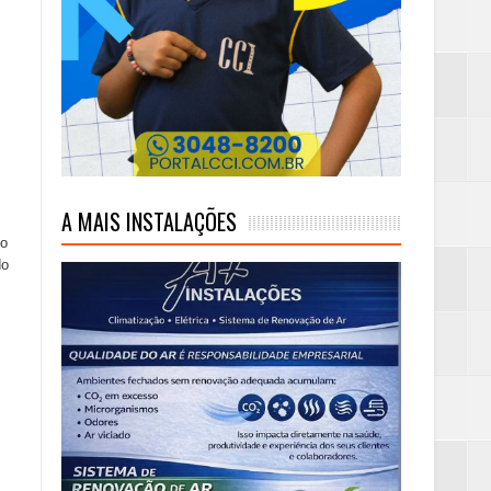
A MAIS INSTALAÇÕES
no
do