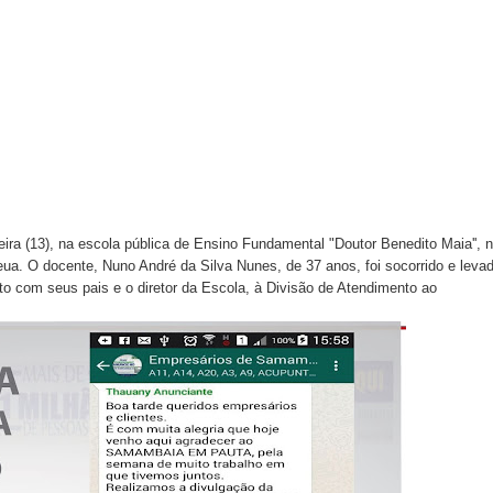
l da pecuária para fortalecer a economia do Distrito Federal
gido por trator em aterro de Samambaia
romove formação gratuita em Psytrance em Samambaia
autua cinco pessoas por crime ambiental em Samambaia
umeração suprimida e pistola 9mm em Samambaia
eira (13), na escola pública de Ensino Fundamental "Doutor Benedito Maia'', 
ua. O docente, Nuno André da Silva Nunes, de 37 anos, foi socorrido e leva
nto com seus pais e o diretor da Escola, à Divisão de Atendimento ao