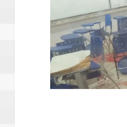
Campanha para Transplante do P
Relatório apontou riscos no ate
Renata D'Aguiar intensifica açõ
Moradores encontram quase 50 
Homem é socorrido após ser ví
Moradora de Samambaia tem prisã
Claudeci Luart surge como uma n
Samambaia inicia campanha para 
Morador de Samambaia morre apó
PL e Flávio Bolsonaro oficializ