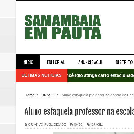
INICIO
EDITORIAL
ANUNCIE AQUI
DISTRITO 
ÚLTIMAS NOTÍCIAS
Incêndio atinge carro estacion
Celina Leão abre 8,4 pontos sobr
Home
/
BRASIL
/
Aluno esfaqueia professor na escola de En
Quinto "saidão" do ano libera 1,
Aluno esfaqueia professor na esco
Agência do Trabalhador de Samam
CRIATIVO PUBLICIDADE
06:28
BRASIL
Nova mistura de 32% de etanol a