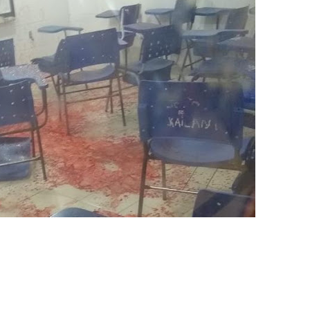
adre Lucas de Samambaia entra em mês decisivo com 72% da m
rro sanitário de Samambaia meses antes de morte de trabalhador
es sociais e cobrança por melhorias em Samambaia
escorpiões em boca de lobo em Samambaia
tima de agressão em Samambaia
o preventiva decretada pela Justiça
ova força e esperança para os feirantes do DF
atualizar vacinação de crianças e adolescentes
s sofrer mal súbito
am candidatura de Hamilton Tatu por Samambaia, Recanto das E