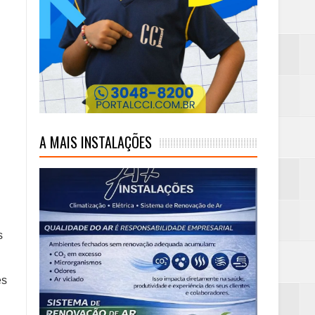
mas e Água Quente
A MAIS INSTALAÇÕES
s
es