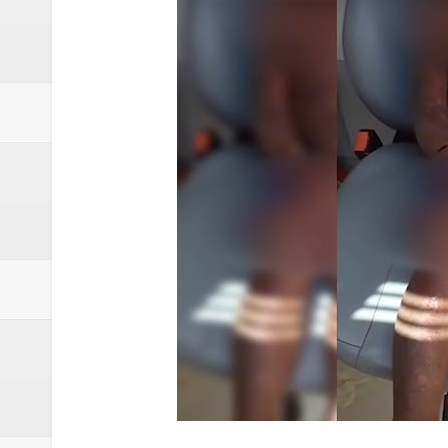
Quinto "saidão" do ano libera 1,
Agência do Trabalhador de Samam
Nova mistura de 32% de etanol a
Campanha para Transplante do P
Relatório apontou riscos no ate
Renata D'Aguiar intensifica açõ
Moradores encontram quase 50 
Homem é socorrido após ser ví
Moradora de Samambaia tem prisã
Claudeci Luart surge como uma n