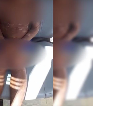
5 mil detentos no DF
baia oferece 806 vagas de emprego nesta quinta-feira
ltera dinâmica dos postos e exige atenção de motoristas de Sa
adre Lucas de Samambaia entra em mês decisivo com 72% da m
rro sanitário de Samambaia meses antes de morte de trabalhador
es sociais e cobrança por melhorias em Samambaia
escorpiões em boca de lobo em Samambaia
tima de agressão em Samambaia
o preventiva decretada pela Justiça
ova força e esperança para os feirantes do DF