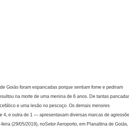
atualizar vacinação de crianças e adolescentes
s sofrer mal súbito
am candidatura de Hamilton Tatu por Samambaia, Recanto das E
l da pecuária para fortalecer a economia do Distrito Federal
aia terá Noite de Adoração e arrecadação para transplante
na de Goiás foram espancadas porque sentiam fome e pediram
e resultou na morte de uma menina de 6 anos. De tantas pancada
ncefálico e uma lesão no pescoço. Os demais menores
 4, e outra de 1 — apresentavam diversas marcas de agressõ
-feira (29/05/2019), noSetor Aeroporto, em Planaltina de Goiás,