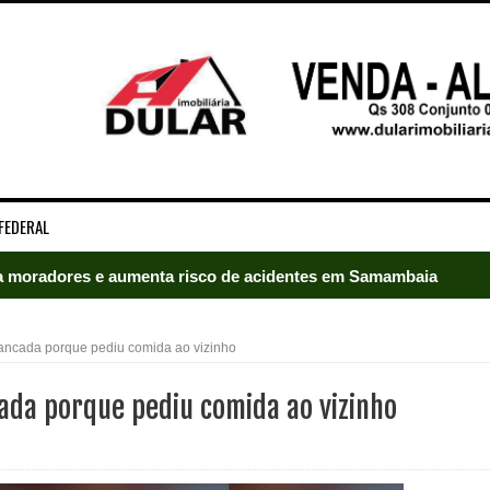
FEDERAL
 moradores e aumenta risco de acidentes em Samambaia
radores e mobiliza bombeiros em Samambaia
spancada porque pediu comida ao vizinho
umeração suprimida e pistola 9mm em Samambaia
cada porque pediu comida ao vizinho
ado em Samambaia
e Arruda e lidera disputa pelo GDF