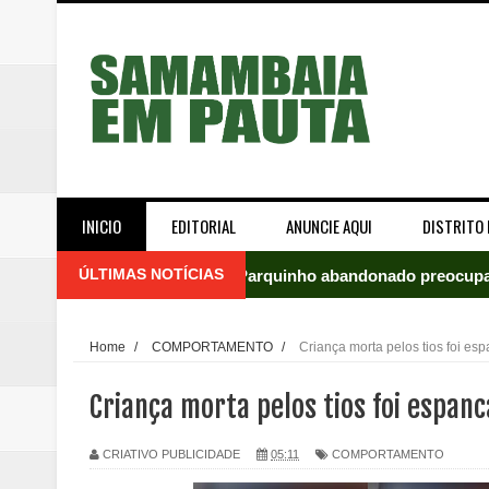
INICIO
EDITORIAL
ANUNCIE AQUI
DISTRITO 
ÚLTIMAS NOTÍCIAS
Parquinho abandonado preocupa
Incêndio em fábrica assusta mo
Home
/
COMPORTAMENTO
/
Criança morta pelos tios foi e
ROTAM apreende revólver com n
Criança morta pelos tios foi espan
Incêndio atinge carro estacion
CRIATIVO PUBLICIDADE
05:11
COMPORTAMENTO
Celina Leão abre 8,4 pontos sobr