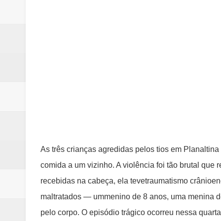
Samambaia inicia campanha para 
Morador de Samambaia morre apó
PL e Flávio Bolsonaro oficializ
Renata D´Aguiar destaca potencia
Unidos pelo Padre Lucas: Samamb
As três crianças agredidas pelos tios em Planalti
comida a um vizinho. A violência foi tão brutal qu
recebidas na cabeça, ela tevetraumatismo crânioe
maltratados — ummenino de 8 anos, uma menina de
pelo corpo. O episódio trágico ocorreu nessa quarta