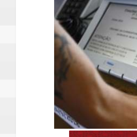
Relatório apontou riscos no ate
Renata D'Aguiar intensifica açõ
Moradores encontram quase 50 
Homem é socorrido após ser ví
Moradora de Samambaia tem prisã
Claudeci Luart surge como uma n
Samambaia inicia campanha para 
Morador de Samambaia morre apó
PL e Flávio Bolsonaro oficializ
Renata D´Aguiar destaca potencia