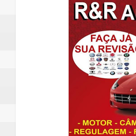
Trabalhador morre após ser atin
Laboratório de Vertentes Psy p
PMDF resgata aves silvestres e 
ROTAM apreende revólver com n
Incêndio atinge carro estacion