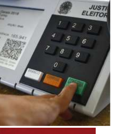
rro sanitário de Samambaia meses antes de morte de trabalhador
es sociais e cobrança por melhorias em Samambaia
escorpiões em boca de lobo em Samambaia
tima de agressão em Samambaia
o preventiva decretada pela Justiça
ova força e esperança para os feirantes do DF
atualizar vacinação de crianças e adolescentes
s sofrer mal súbito
am candidatura de Hamilton Tatu por Samambaia, Recanto das E
l da pecuária para fortalecer a economia do Distrito Federal