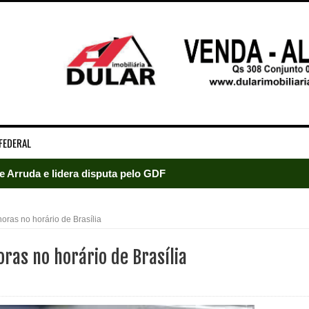
FEDERAL
e Arruda e lidera disputa pelo GDF
5 mil detentos no DF
ras no horário de Brasília
baia oferece 806 vagas de emprego nesta quinta-feira
ras no horário de Brasília
ltera dinâmica dos postos e exige atenção de motoristas de Sa
adre Lucas de Samambaia entra em mês decisivo com 72% da m