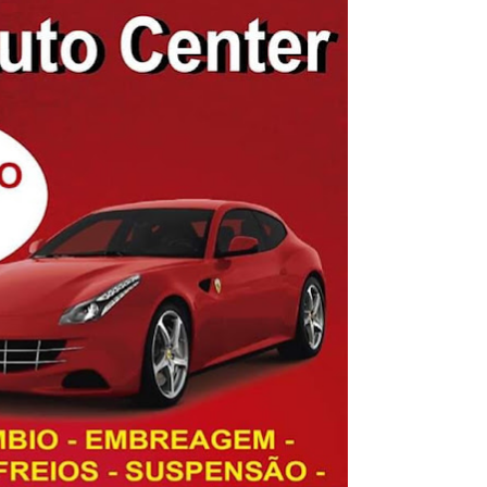
gido por trator em aterro de Samambaia
romove formação gratuita em Psytrance em Samambaia
autua cinco pessoas por crime ambiental em Samambaia
umeração suprimida e pistola 9mm em Samambaia
ado em Samambaia