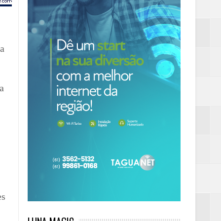
 a
a
es