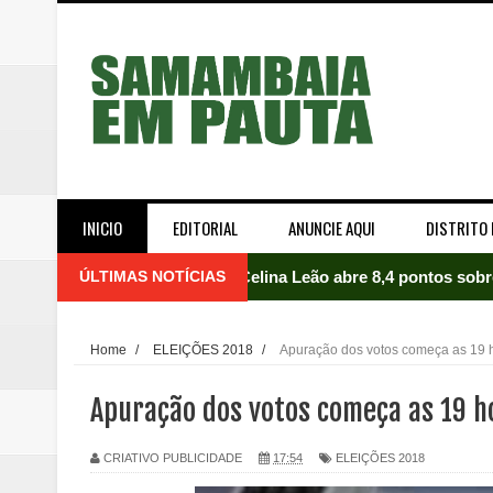
INICIO
EDITORIAL
ANUNCIE AQUI
DISTRITO 
ÚLTIMAS NOTÍCIAS
Celina Leão abre 8,4 pontos sobr
Quinto "saidão" do ano libera 1,
Home
/
ELEIÇÕES 2018
/
Apuração dos votos começa as 19 ho
Agência do Trabalhador de Samam
Apuração dos votos começa as 19 ho
Nova mistura de 32% de etanol a
CRIATIVO PUBLICIDADE
17:54
ELEIÇÕES 2018
Campanha para Transplante do P