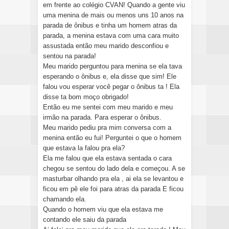
em frente ao colégio CVAN! Quando a gente viu
uma menina de mais ou menos uns 10 anos na
parada de ônibus e tinha um homem atras da
parada, a menina estava com uma cara muito
assustada então meu marido desconfiou e
sentou na parada!
Meu marido perguntou para menina se ela tava
esperando o ônibus e, ela disse que sim! Ele
falou vou esperar você pegar o ônibus ta ! Ela
disse ta bom moço obrigado!
Então eu me sentei com meu marido e meu
irmão na parada. Para esperar o ônibus.
Meu marido pediu pra mim conversa com a
menina então eu fui! Perguntei o que o homem
que estava la falou pra ela?
Ela me falou que ela estava sentada o cara
chegou se sentou do lado dela e começou. A se
masturbar olhando pra ela , ai ela se levantou e
ficou em pê ele foi para atras da parada E ficou
chamando ela.
Quando o homem viu que ela estava me
contando ele saiu da parada