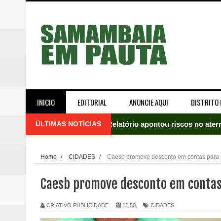
INICIO
EDITORIAL
ANUNCIE AQUI
DISTRITO 
ÚLTIMAS NOTÍCIAS
Relatório apontou riscos no ate
Renata D'Aguiar intensifica açõ
Home
/
CIDADES
/
Caesb promove desconto em contas para 
Moradores encontram quase 50 
Caesb promove desconto em contas
Homem é socorrido após ser ví
CRIATIVO PUBLICIDADE
12:50
CIDADES
Moradora de Samambaia tem prisã