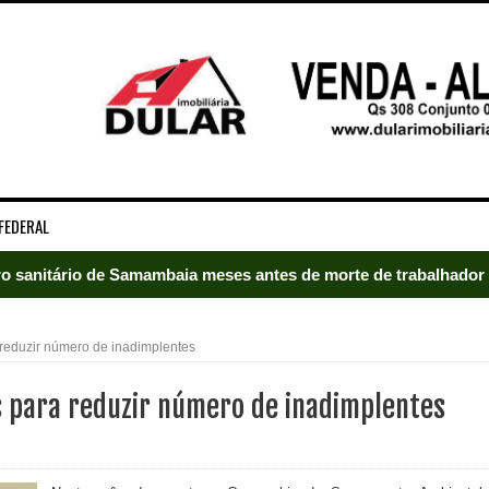
FEDERAL
rro sanitário de Samambaia meses antes de morte de trabalhador
es sociais e cobrança por melhorias em Samambaia
reduzir número de inadimplentes
escorpiões em boca de lobo em Samambaia
 para reduzir número de inadimplentes
tima de agressão em Samambaia
o preventiva decretada pela Justiça