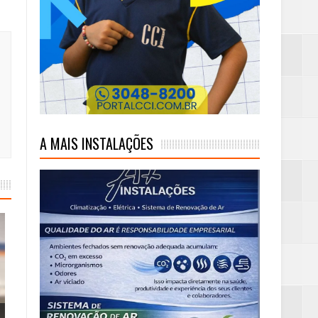
ambaia
m rim
A MAIS INSTALAÇÕES
eta alcançada