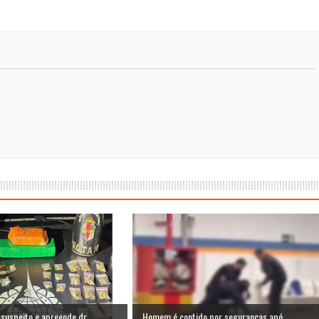
rtar chocolates e ameaçar funcionários de supermercado em Sam
didatura à CLDF por Samambaia: “Estou preparado”
ital de Samambaia deixa mãe sem o filho, sem o útero e sem u
m estacionamento do Metrô de Samambaia
adre Lucas de Samambaia entra em mês decisivo com 72% da m
uspeito e apreende dr...
Homem é contido por seguranças apó...