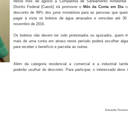
Neste mês de agosto a Companhia de Saneamento Ambiental
Distrito Federal (Caesb) irá promover o
Mês da Conta em Dia
c
ova força e esperança para os feirantes do DF
desconto de 99% dos juros moratórios para as pessoas que quei
pagar à vista os boletos de água atrasados e
vencidas até 30
atualizar vacinação de crianças e adolescentes
novembro de 2016.
s sofrer mal súbito
Os boletos não devem ter sido protestados ou ajuizados, quem ti
mais de uma conta em atraso neste período poderá escolher alg
am candidatura de Hamilton Tatu por Samambaia, Recanto das E
para receber o benefício e parcelar as outras.
l da pecuária para fortalecer a economia do Distrito Federal
Além da categoria residencial a comercial e a industrial tam
poderão usufruir do desconto. Para participar, o interessado deve i
gido por trator em aterro de Samambaia
romove formação gratuita em Psytrance em Samambaia
autua cinco pessoas por crime ambiental em Samambaia
Eduarda Fernan
datura à CLDF na sede da Democracia Cristã nesta sexta-feira (31
o Digital em Samambaia