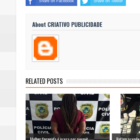
Share on Facebook
Share on Twitter
Ex-funcionário é preso após fu
About CRIATIVO PUBLICIDADE
Hamilton Tatu confirma pré-can
Denúncia de erro médico no Hosp
Rodas de carros são furtadas e
Campanha para Transplante do P
RELATED POSTS
Mulher foragida é presa por permit...
Rotam prende s